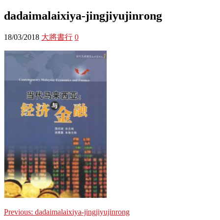
dadaimalaixiya-jingjiyujinrong
18/03/2018
大將書行
0
Previous:
dadaimalaixiya-jingjiyujinrong