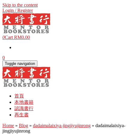
Skip to the content
Login / Register
0
Cart
RM0.00
0
Toggle navigation
首頁
本地書籍
認識書行
再生書
Home
»
Blog
»
dadaimalaixiya-jingjiyujinrong
» dadaimalaixiya-
jingjiyujinrong