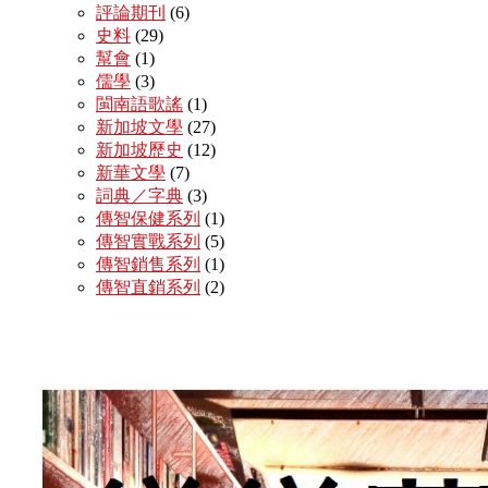
評論期刊
(6)
史料
(29)
幫會
(1)
儒學
(3)
閩南語歌謠
(1)
新加坡文學
(27)
新加坡歷史
(12)
新華文學
(7)
詞典／字典
(3)
傳智保健系列
(1)
傳智實戰系列
(5)
傳智銷售系列
(1)
傳智直銷系列
(2)