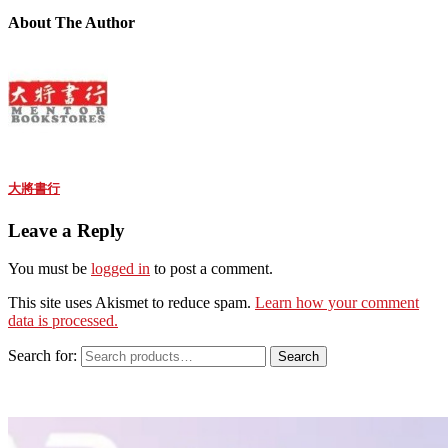
About The Author
大將書行
Leave a Reply
You must be
logged in
to post a comment.
This site uses Akismet to reduce spam.
Learn how your comment
data is processed.
Search for:
Search