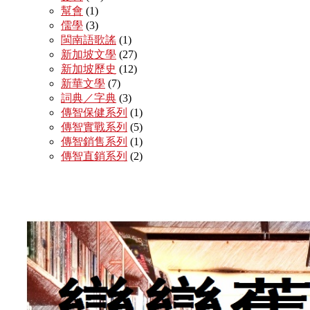
幫會
(1)
儒學
(3)
閩南語歌謠
(1)
新加坡文學
(27)
新加坡歷史
(12)
新華文學
(7)
詞典／字典
(3)
傳智保健系列
(1)
傳智實戰系列
(5)
傳智銷售系列
(1)
傳智直銷系列
(2)