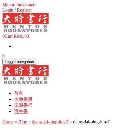
Skip to the content
Login / Register
0
Cart
RM0.00
0
Toggle navigation
首頁
本地書籍
認識書行
再生書
Home
»
Blog
»
dang-dai-ping-lun-7
» dang-dai-ping-lun-7