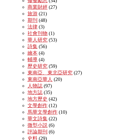
修養勵志
(34)
商業財經
(27)
旅游
(21)
期刊
(48)
法律
(3)
社會刊物
(1)
華人研究
(53)
詩集
(56)
繪本
(4)
輔導
(4)
歷史研究
(59)
東南亞、東北亞研究
(27)
東南亞華人
(20)
人物誌
(97)
地方誌
(35)
地方歷史
(42)
文學創作
(12)
馬華文學創作
(10)
華文詩集
(22)
微型小説
(6)
評論期刊
(6)
史料
(29)