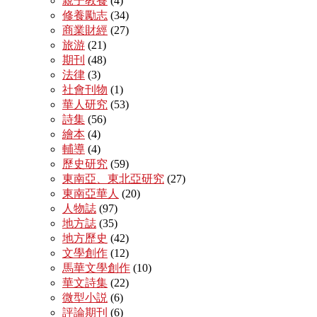
親子教養
(4)
修養勵志
(34)
商業財經
(27)
旅游
(21)
期刊
(48)
法律
(3)
社會刊物
(1)
華人研究
(53)
詩集
(56)
繪本
(4)
輔導
(4)
歷史研究
(59)
東南亞、東北亞研究
(27)
東南亞華人
(20)
人物誌
(97)
地方誌
(35)
地方歷史
(42)
文學創作
(12)
馬華文學創作
(10)
華文詩集
(22)
微型小説
(6)
評論期刊
(6)