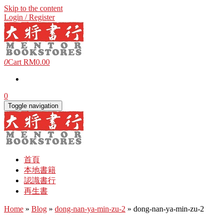
Skip to the content
Login / Register
0
Cart
RM0.00
0
Toggle navigation
首頁
本地書籍
認識書行
再生書
Home
»
Blog
»
dong-nan-ya-min-zu-2
» dong-nan-ya-min-zu-2