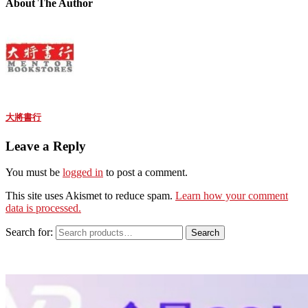
About The Author
大將書行
Leave a Reply
You must be
logged in
to post a comment.
This site uses Akismet to reduce spam.
Learn how your comment
data is processed.
Search for:
Search