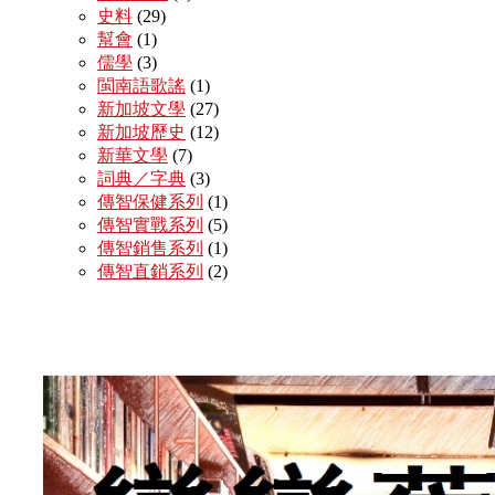
史料
(29)
幫會
(1)
儒學
(3)
閩南語歌謠
(1)
新加坡文學
(27)
新加坡歷史
(12)
新華文學
(7)
詞典／字典
(3)
傳智保健系列
(1)
傳智實戰系列
(5)
傳智銷售系列
(1)
傳智直銷系列
(2)