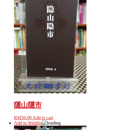
隱山隱市
RM
50.00
Add to cart
Add to Wishlist