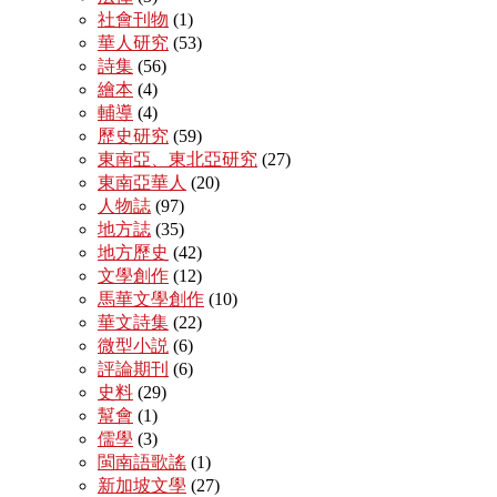
社會刊物
(1)
華人研究
(53)
詩集
(56)
繪本
(4)
輔導
(4)
歷史研究
(59)
東南亞、東北亞研究
(27)
東南亞華人
(20)
人物誌
(97)
地方誌
(35)
地方歷史
(42)
文學創作
(12)
馬華文學創作
(10)
華文詩集
(22)
微型小説
(6)
評論期刊
(6)
史料
(29)
幫會
(1)
儒學
(3)
閩南語歌謠
(1)
新加坡文學
(27)