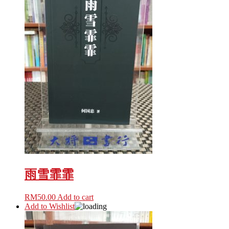
雨雪霏霏
RM
50.00
Add to cart
Add to Wishlist