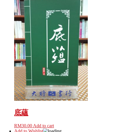
底蘊
RM
30.00
Add to cart
Add to Wishlist