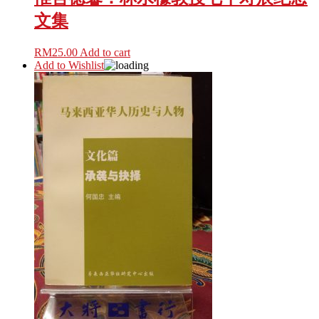
文集
RM
25.00
Add to cart
Add to Wishlist