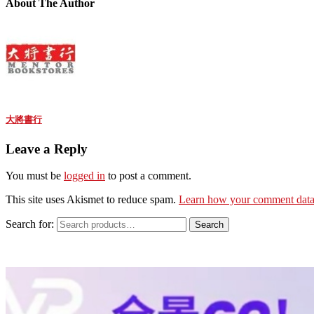
About The Author
大將書行
Leave a Reply
You must be
logged in
to post a comment.
This site uses Akismet to reduce spam.
Learn how your comment data 
Search for:
Search