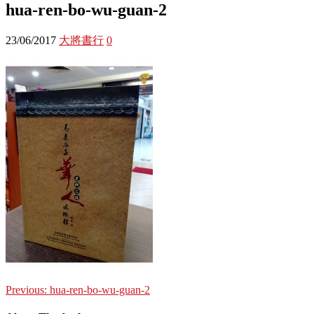
hua-ren-bo-wu-guan-2
23/06/2017
大將書行
0
Previous:
hua-ren-bo-wu-guan-2