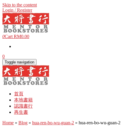
Skip to the content
Login / Register
0
Cart
RM0.00
0
Toggle navigation
首頁
本地書籍
認識書行
再生書
Home
»
Blog
»
hua-ren-bo-wu-guan-2
» hua-ren-bo-wu-guan-2