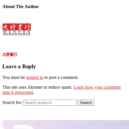
About The Author
大將書行
Leave a Reply
You must be
logged in
to post a comment.
This site uses Akismet to reduce spam.
Learn how your comment
data is processed.
Search for:
Search