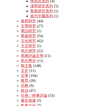
學與思系列
(4)
漢學研究系列
(5)
客家研究系列
(1)
當代中國系列
(1)
族群研究
(44)
文學研究
(27)
華語研究
(1)
華族研究
(54)
文化研究
(62)
方言研究
(1)
地方研究
(22)
馬華評論文學
(11)
馬共歷史
(11)
散文集
(148)
文史
(11)
文學
(194)
教育
(28)
宗教
(9)
政治
(47)
社會／時事評論
(53)
養生保健
(5)
飲食文化
(7)