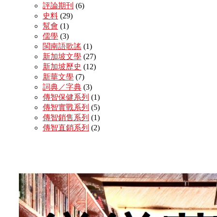
評論期刊
(6)
史料
(29)
幫會
(1)
儒學
(3)
閩南語歌謠
(1)
新加坡文學
(27)
新加坡歷史
(12)
新華文學
(7)
詞典／字典
(3)
傳智保健系列
(1)
傳智實戰系列
(5)
傳智銷售系列
(1)
傳智直銷系列
(2)