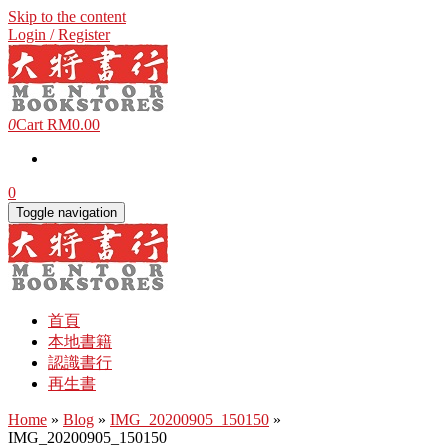
Skip to the content
Login / Register
0
Cart
RM0.00
0
Toggle navigation
首頁
本地書籍
認識書行
再生書
Home
»
Blog
»
IMG_20200905_150150
»
IMG_20200905_150150