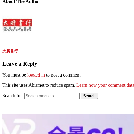
About The Author
大將書行
Leave a Reply
You must be
logged in
to post a comment.
This site uses Akismet to reduce spam.
Learn how your comment data 
Search for:
Search