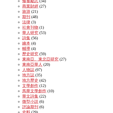
修養勵志
(34)
商業財經
(27)
旅游
(21)
期刊
(48)
法律
(3)
社會刊物
(1)
華人研究
(53)
詩集
(56)
繪本
(4)
輔導
(4)
歷史研究
(59)
東南亞、東北亞研究
(27)
東南亞華人
(20)
人物誌
(97)
地方誌
(35)
地方歷史
(42)
文學創作
(12)
馬華文學創作
(10)
華文詩集
(22)
微型小説
(6)
評論期刊
(6)
史料
(29)