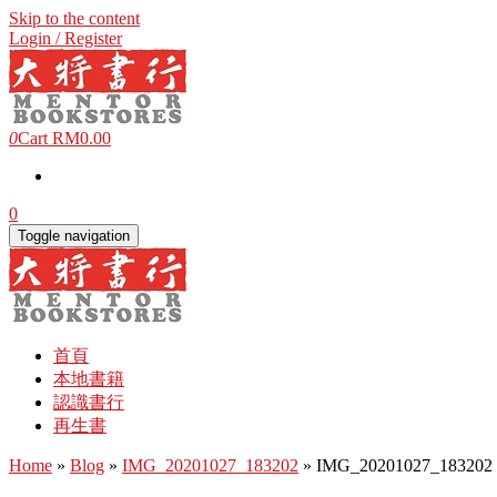
Skip to the content
Login / Register
0
Cart
RM0.00
0
Toggle navigation
首頁
本地書籍
認識書行
再生書
Home
»
Blog
»
IMG_20201027_183202
» IMG_20201027_183202