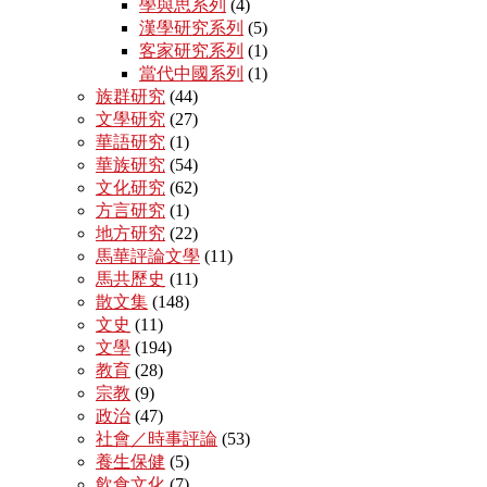
學與思系列
(4)
漢學研究系列
(5)
客家研究系列
(1)
當代中國系列
(1)
族群研究
(44)
文學研究
(27)
華語研究
(1)
華族研究
(54)
文化研究
(62)
方言研究
(1)
地方研究
(22)
馬華評論文學
(11)
馬共歷史
(11)
散文集
(148)
文史
(11)
文學
(194)
教育
(28)
宗教
(9)
政治
(47)
社會／時事評論
(53)
養生保健
(5)
飲食文化
(7)