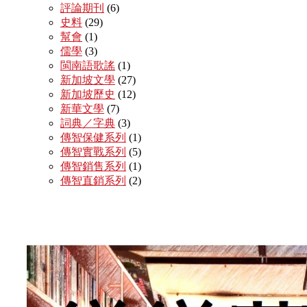
評論期刊
(6)
史料
(29)
幫會
(1)
儒學
(3)
閩南語歌謠
(1)
新加坡文學
(27)
新加坡歷史
(12)
新華文學
(7)
詞典／字典
(3)
傳智保健系列
(1)
傳智實戰系列
(5)
傳智銷售系列
(1)
傳智直銷系列
(2)