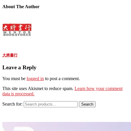
About The Author
大將書行
Leave a Reply
You must be
logged in
to post a comment.
This site uses Akismet to reduce spam.
Learn how your comment
data is processed.
Search for:
Search