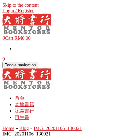
Skip to the content
Login / Register
0
Cart
RM0.00
0
Toggle navigation
首頁
本地書籍
認識書行
再生書
Home
»
Blog
»
IMG_20201106_130021
»
IMG_20201106_130021