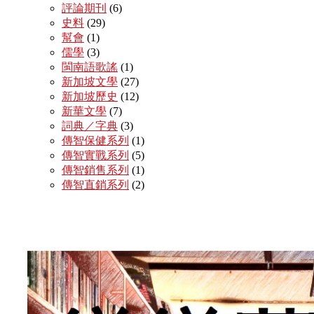
評論期刊
(6)
史料
(29)
幫會
(1)
儒學
(3)
閩南語歌謠
(1)
新加坡文學
(27)
新加坡歷史
(12)
新華文學
(7)
詞典／字典
(3)
傳智保健系列
(1)
傳智實戰系列
(5)
傳智銷售系列
(1)
傳智直銷系列
(2)