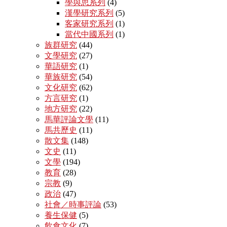
學與思系列
(4)
漢學研究系列
(5)
客家研究系列
(1)
當代中國系列
(1)
族群研究
(44)
文學研究
(27)
華語研究
(1)
華族研究
(54)
文化研究
(62)
方言研究
(1)
地方研究
(22)
馬華評論文學
(11)
馬共歷史
(11)
散文集
(148)
文史
(11)
文學
(194)
教育
(28)
宗教
(9)
政治
(47)
社會／時事評論
(53)
養生保健
(5)
飲食文化
(7)