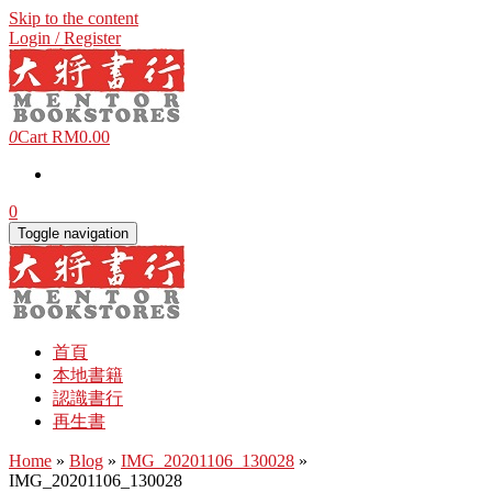
Skip to the content
Login / Register
0
Cart
RM0.00
0
Toggle navigation
首頁
本地書籍
認識書行
再生書
Home
»
Blog
»
IMG_20201106_130028
»
IMG_20201106_130028