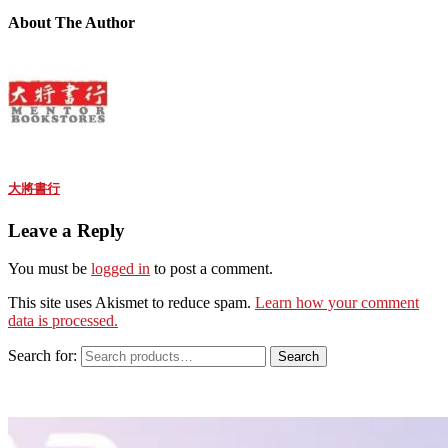
About The Author
大將書行
Leave a Reply
You must be
logged in
to post a comment.
This site uses Akismet to reduce spam.
Learn how your comment
data is processed.
Search for:
Search