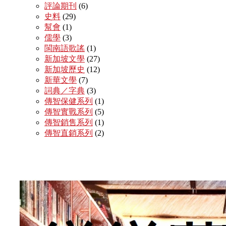
評論期刊
(6)
史料
(29)
幫會
(1)
儒學
(3)
閩南語歌謠
(1)
新加坡文學
(27)
新加坡歷史
(12)
新華文學
(7)
詞典／字典
(3)
傳智保健系列
(1)
傳智實戰系列
(5)
傳智銷售系列
(1)
傳智直銷系列
(2)