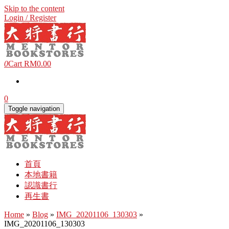
Skip to the content
Login / Register
0
Cart
RM0.00
0
Toggle navigation
首頁
本地書籍
認識書行
再生書
Home
»
Blog
»
IMG_20201106_130303
»
IMG_20201106_130303