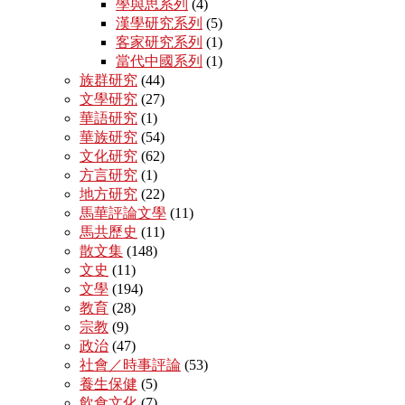
學與思系列
(4)
漢學研究系列
(5)
客家研究系列
(1)
當代中國系列
(1)
族群研究
(44)
文學研究
(27)
華語研究
(1)
華族研究
(54)
文化研究
(62)
方言研究
(1)
地方研究
(22)
馬華評論文學
(11)
馬共歷史
(11)
散文集
(148)
文史
(11)
文學
(194)
教育
(28)
宗教
(9)
政治
(47)
社會／時事評論
(53)
養生保健
(5)
飲食文化
(7)