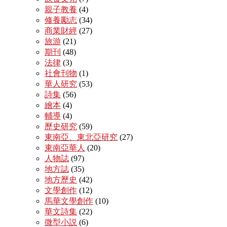
親子教養
(4)
修養勵志
(34)
商業財經
(27)
旅游
(21)
期刊
(48)
法律
(3)
社會刊物
(1)
華人研究
(53)
詩集
(56)
繪本
(4)
輔導
(4)
歷史研究
(59)
東南亞、東北亞研究
(27)
東南亞華人
(20)
人物誌
(97)
地方誌
(35)
地方歷史
(42)
文學創作
(12)
馬華文學創作
(10)
華文詩集
(22)
微型小説
(6)