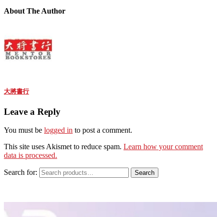
About The Author
大將書行
Leave a Reply
You must be
logged in
to post a comment.
This site uses Akismet to reduce spam.
Learn how your comment
data is processed.
Search for:
Search