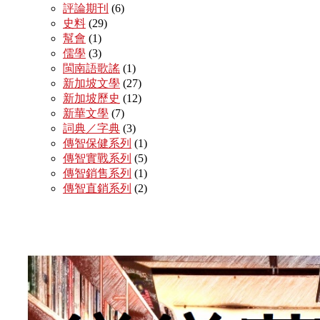
評論期刊
(6)
史料
(29)
幫會
(1)
儒學
(3)
閩南語歌謠
(1)
新加坡文學
(27)
新加坡歷史
(12)
新華文學
(7)
詞典／字典
(3)
傳智保健系列
(1)
傳智實戰系列
(5)
傳智銷售系列
(1)
傳智直銷系列
(2)