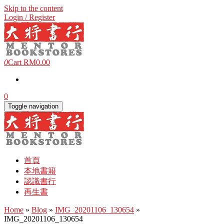
Skip to the content
Login / Register
0
Cart
RM0.00
0
Toggle navigation
首頁
本地書籍
認識書行
再生書
Home
»
Blog
»
IMG_20201106_130654
»
IMG_20201106_130654