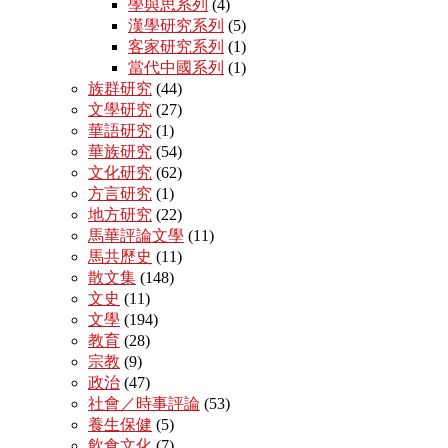
學與思系列
(4)
漢學研究系列
(5)
客家研究系列
(1)
當代中國系列
(1)
族群研究
(44)
文學研究
(27)
華語研究
(1)
華族研究
(54)
文化研究
(62)
方言研究
(1)
地方研究
(22)
馬華評論文學
(11)
馬共歷史
(11)
散文集
(148)
文史
(11)
文學
(194)
教育
(28)
宗教
(9)
政治
(47)
社會／時事評論
(53)
養生保健
(5)
飲食文化
(7)