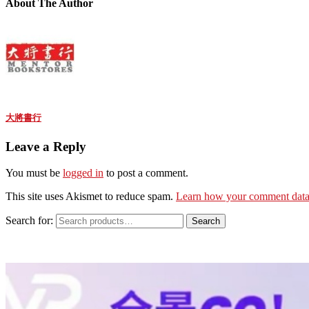
About The Author
大將書行
Leave a Reply
You must be
logged in
to post a comment.
This site uses Akismet to reduce spam.
Learn how your comment data 
Search for:
Search