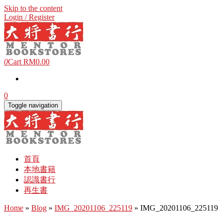
Skip to the content
Login / Register
0
Cart
RM0.00
0
Toggle navigation
首頁
本地書籍
認識書行
再生書
Home
»
Blog
»
IMG_20201106_225119
» IMG_20201106_225119