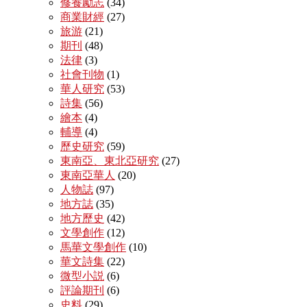
修養勵志
(34)
商業財經
(27)
旅游
(21)
期刊
(48)
法律
(3)
社會刊物
(1)
華人研究
(53)
詩集
(56)
繪本
(4)
輔導
(4)
歷史研究
(59)
東南亞、東北亞研究
(27)
東南亞華人
(20)
人物誌
(97)
地方誌
(35)
地方歷史
(42)
文學創作
(12)
馬華文學創作
(10)
華文詩集
(22)
微型小説
(6)
評論期刊
(6)
史料
(29)