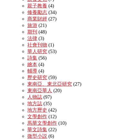
親子教養
(4)
修養勵志
(34)
商業財經
(27)
旅游
(21)
期刊
(48)
法律
(3)
社會刊物
(1)
華人研究
(53)
詩集
(56)
繪本
(4)
輔導
(4)
歷史研究
(59)
東南亞、東北亞研究
(27)
東南亞華人
(20)
人物誌
(97)
地方誌
(35)
地方歷史
(42)
文學創作
(12)
馬華文學創作
(10)
華文詩集
(22)
微型小説
(6)