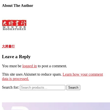
About The Author
大將書行
Leave a Reply
You must be
logged in
to post a comment.
This site uses Akismet to reduce spam.
Learn how your comment
data is processed.
Search for:
Search