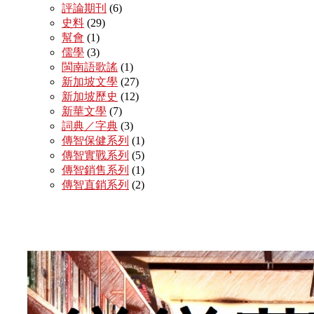
評論期刊
(6)
史料
(29)
幫會
(1)
儒學
(3)
閩南語歌謠
(1)
新加坡文學
(27)
新加坡歷史
(12)
新華文學
(7)
詞典／字典
(3)
傳智保健系列
(1)
傳智實戰系列
(5)
傳智銷售系列
(1)
傳智直銷系列
(2)