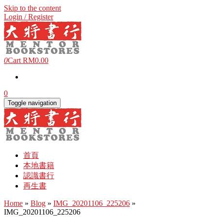
Skip to the content
Login / Register
0
Cart
RM0.00
0
Toggle navigation
首頁
本地書籍
認識書行
再生書
Home
»
Blog
»
IMG_20201106_225206
»
IMG_20201106_225206