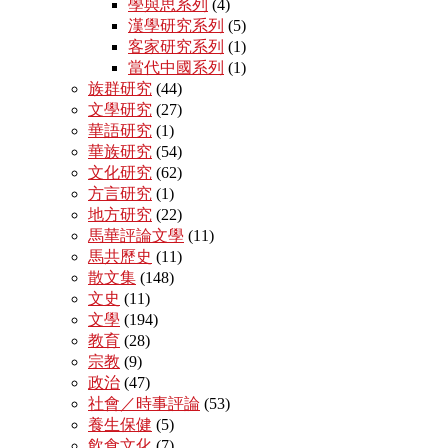
學與思系列
(4)
漢學研究系列
(5)
客家研究系列
(1)
當代中國系列
(1)
族群研究
(44)
文學研究
(27)
華語研究
(1)
華族研究
(54)
文化研究
(62)
方言研究
(1)
地方研究
(22)
馬華評論文學
(11)
馬共歷史
(11)
散文集
(148)
文史
(11)
文學
(194)
教育
(28)
宗教
(9)
政治
(47)
社會／時事評論
(53)
養生保健
(5)
飲食文化
(7)