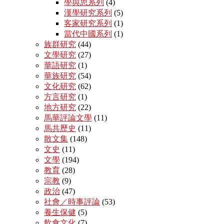
學與思系列
(4)
漢學研究系列
(5)
客家研究系列
(1)
當代中國系列
(1)
族群研究
(44)
文學研究
(27)
華語研究
(1)
華族研究
(54)
文化研究
(62)
方言研究
(1)
地方研究
(22)
馬華評論文學
(11)
馬共歷史
(11)
散文集
(148)
文史
(11)
文學
(194)
教育
(28)
宗教
(9)
政治
(47)
社會／時事評論
(53)
養生保健
(5)
飲食文化
(7)