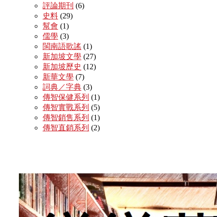
評論期刊
(6)
史料
(29)
幫會
(1)
儒學
(3)
閩南語歌謠
(1)
新加坡文學
(27)
新加坡歷史
(12)
新華文學
(7)
詞典／字典
(3)
傳智保健系列
(1)
傳智實戰系列
(5)
傳智銷售系列
(1)
傳智直銷系列
(2)