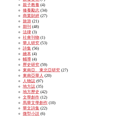
親子教養
(4)
修養勵志
(34)
商業財經
(27)
旅游
(21)
期刊
(48)
法律
(3)
社會刊物
(1)
華人研究
(53)
詩集
(56)
繪本
(4)
輔導
(4)
歷史研究
(59)
東南亞、東北亞研究
(27)
東南亞華人
(20)
人物誌
(97)
地方誌
(35)
地方歷史
(42)
文學創作
(12)
馬華文學創作
(10)
華文詩集
(22)
微型小説
(6)