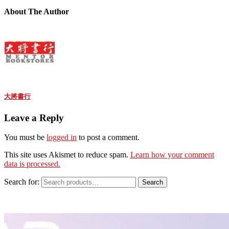
About The Author
大將書行
Leave a Reply
You must be
logged in
to post a comment.
This site uses Akismet to reduce spam.
Learn how your comment
data is processed.
Search for:
Search