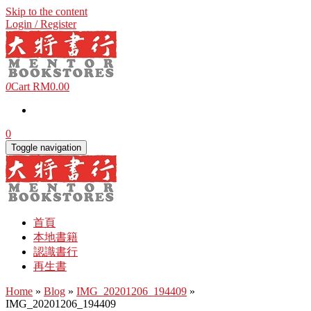
Skip to the content
Login / Register
0
Cart
RM0.00
0
Toggle navigation
首頁
本地書籍
認識書行
再生書
Home
»
Blog
»
IMG_20201206_194409
»
IMG_20201206_194409