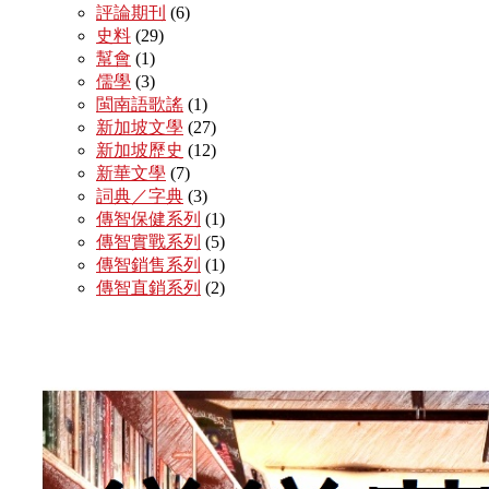
評論期刊
(6)
史料
(29)
幫會
(1)
儒學
(3)
閩南語歌謠
(1)
新加坡文學
(27)
新加坡歷史
(12)
新華文學
(7)
詞典／字典
(3)
傳智保健系列
(1)
傳智實戰系列
(5)
傳智銷售系列
(1)
傳智直銷系列
(2)