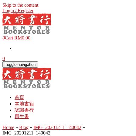
Skip to the content
Login / Register
0
Cart
RM0.00
0
Toggle navigation
首頁
本地書籍
認識書行
再生書
Home
»
Blog
»
IMG_20201211_140042
»
IMG_20201211_140042