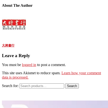
About The Author
大將書行
Leave a Reply
You must be
logged in
to post a comment.
This site uses Akismet to reduce spam.
Learn how your comment
data is processed.
Search for:
Search