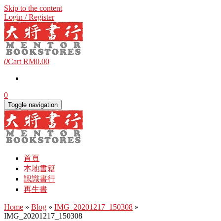
Skip to the content
Login / Register
0
Cart
RM0.00
0
Toggle navigation
首頁
本地書籍
認識書行
再生書
Home
»
Blog
»
IMG_20201217_150308
»
IMG_20201217_150308