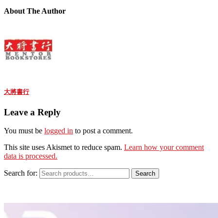
About The Author
大將書行
Leave a Reply
You must be
logged in
to post a comment.
This site uses Akismet to reduce spam.
Learn how your comment
data is processed.
Search for:
Search