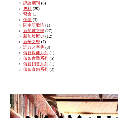
評論期刊
(6)
史料
(29)
幫會
(1)
儒學
(3)
閩南語歌謠
(1)
新加坡文學
(27)
新加坡歷史
(12)
新華文學
(7)
詞典／字典
(3)
傳智保健系列
(1)
傳智實戰系列
(5)
傳智銷售系列
(1)
傳智直銷系列
(2)