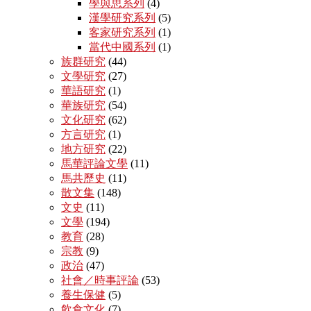
學與思系列
(4)
漢學研究系列
(5)
客家研究系列
(1)
當代中國系列
(1)
族群研究
(44)
文學研究
(27)
華語研究
(1)
華族研究
(54)
文化研究
(62)
方言研究
(1)
地方研究
(22)
馬華評論文學
(11)
馬共歷史
(11)
散文集
(148)
文史
(11)
文學
(194)
教育
(28)
宗教
(9)
政治
(47)
社會／時事評論
(53)
養生保健
(5)
飲食文化
(7)