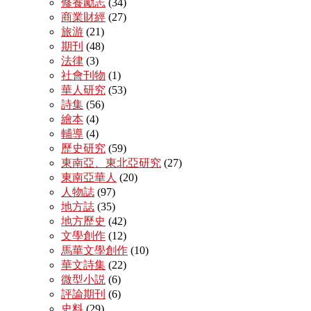
修養勵志
(34)
商業財經
(27)
旅游
(21)
期刊
(48)
法律
(3)
社會刊物
(1)
華人研究
(53)
詩集
(56)
繪本
(4)
輔導
(4)
歷史研究
(59)
東南亞、東北亞研究
(27)
東南亞華人
(20)
人物誌
(97)
地方誌
(35)
地方歷史
(42)
文學創作
(12)
馬華文學創作
(10)
華文詩集
(22)
微型小説
(6)
評論期刊
(6)
史料
(29)