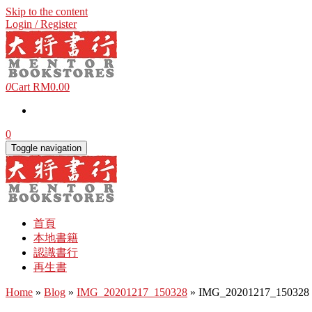
Skip to the content
Login / Register
0
Cart
RM0.00
0
Toggle navigation
首頁
本地書籍
認識書行
再生書
Home
»
Blog
»
IMG_20201217_150328
» IMG_20201217_150328