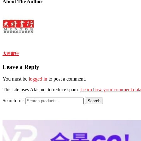
About The Author
大將書行
Leave a Reply
You must be
logged in
to post a comment.
This site uses Akismet to reduce spam.
Learn how your comment data 
Search for:
Search