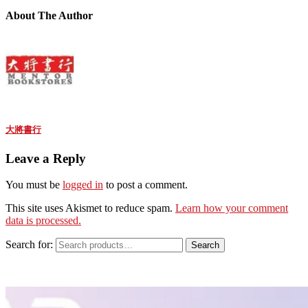
About The Author
大將書行
Leave a Reply
You must be
logged in
to post a comment.
This site uses Akismet to reduce spam.
Learn how your comment
data is processed.
Search for:
Search