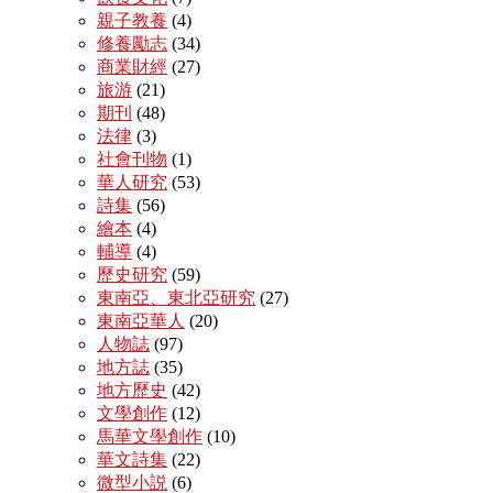
親子教養
(4)
修養勵志
(34)
商業財經
(27)
旅游
(21)
期刊
(48)
法律
(3)
社會刊物
(1)
華人研究
(53)
詩集
(56)
繪本
(4)
輔導
(4)
歷史研究
(59)
東南亞、東北亞研究
(27)
東南亞華人
(20)
人物誌
(97)
地方誌
(35)
地方歷史
(42)
文學創作
(12)
馬華文學創作
(10)
華文詩集
(22)
微型小説
(6)