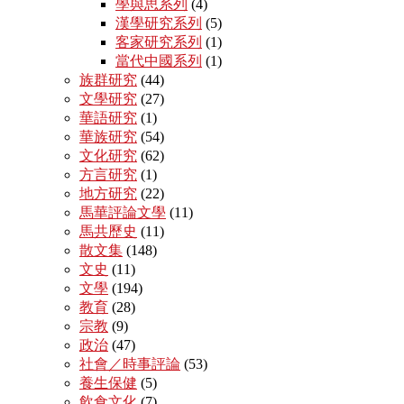
學與思系列
(4)
漢學研究系列
(5)
客家研究系列
(1)
當代中國系列
(1)
族群研究
(44)
文學研究
(27)
華語研究
(1)
華族研究
(54)
文化研究
(62)
方言研究
(1)
地方研究
(22)
馬華評論文學
(11)
馬共歷史
(11)
散文集
(148)
文史
(11)
文學
(194)
教育
(28)
宗教
(9)
政治
(47)
社會／時事評論
(53)
養生保健
(5)
飲食文化
(7)