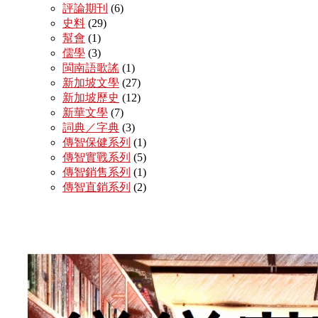
評論期刊
(6)
史料
(29)
幫會
(1)
儒學
(3)
閩南語歌謠
(1)
新加坡文學
(27)
新加坡歷史
(12)
新華文學
(7)
詞典／字典
(3)
傳智保健系列
(1)
傳智實戰系列
(5)
傳智銷售系列
(1)
傳智直銷系列
(2)