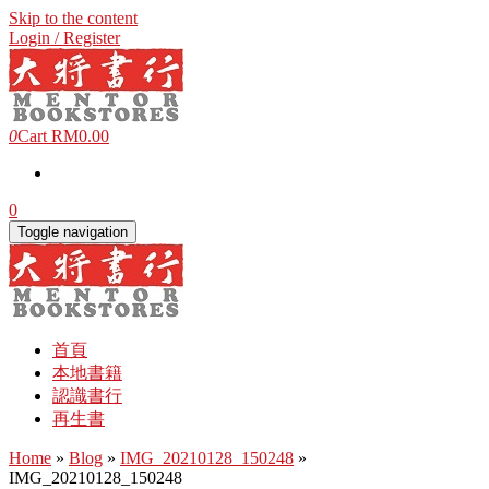
Skip to the content
Login / Register
0
Cart
RM0.00
0
Toggle navigation
首頁
本地書籍
認識書行
再生書
Home
»
Blog
»
IMG_20210128_150248
»
IMG_20210128_150248