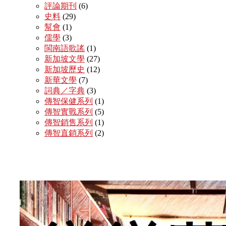
評論期刊
(6)
史料
(29)
幫會
(1)
儒學
(3)
閩南語歌謠
(1)
新加坡文學
(27)
新加坡歷史
(12)
新華文學
(7)
詞典／字典
(3)
傳智保健系列
(1)
傳智實戰系列
(5)
傳智銷售系列
(1)
傳智直銷系列
(2)