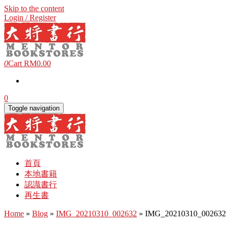
Skip to the content
Login / Register
0
Cart
RM0.00
0
Toggle navigation
首頁
本地書籍
認識書行
再生書
Home
»
Blog
»
IMG_20210310_002632
» IMG_20210310_002632