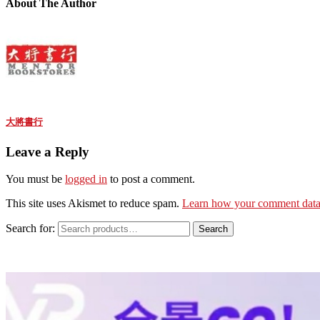
About The Author
大將書行
Leave a Reply
You must be
logged in
to post a comment.
This site uses Akismet to reduce spam.
Learn how your comment data 
Search for:
Search