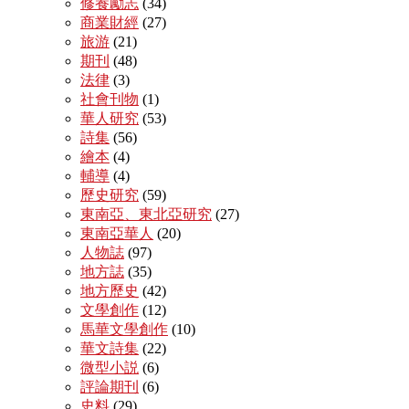
修養勵志
(34)
商業財經
(27)
旅游
(21)
期刊
(48)
法律
(3)
社會刊物
(1)
華人研究
(53)
詩集
(56)
繪本
(4)
輔導
(4)
歷史研究
(59)
東南亞、東北亞研究
(27)
東南亞華人
(20)
人物誌
(97)
地方誌
(35)
地方歷史
(42)
文學創作
(12)
馬華文學創作
(10)
華文詩集
(22)
微型小説
(6)
評論期刊
(6)
史料
(29)