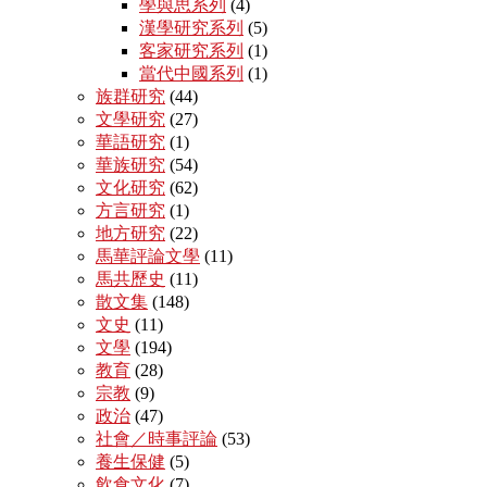
學與思系列
(4)
漢學研究系列
(5)
客家研究系列
(1)
當代中國系列
(1)
族群研究
(44)
文學研究
(27)
華語研究
(1)
華族研究
(54)
文化研究
(62)
方言研究
(1)
地方研究
(22)
馬華評論文學
(11)
馬共歷史
(11)
散文集
(148)
文史
(11)
文學
(194)
教育
(28)
宗教
(9)
政治
(47)
社會／時事評論
(53)
養生保健
(5)
飲食文化
(7)