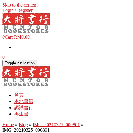
Skip to the content
Login / Register
0
Cart
RM0.00
0
Toggle navigation
首頁
本地書籍
認識書行
再生書
Home
»
Blog
»
IMG_20210325_000801
»
IMG_20210325_000801