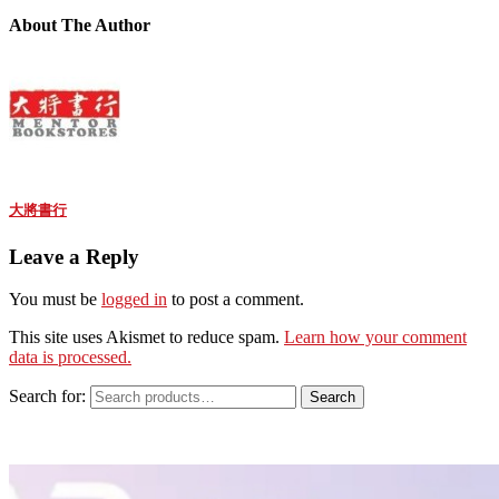
About The Author
大將書行
Leave a Reply
You must be
logged in
to post a comment.
This site uses Akismet to reduce spam.
Learn how your comment
data is processed.
Search for:
Search