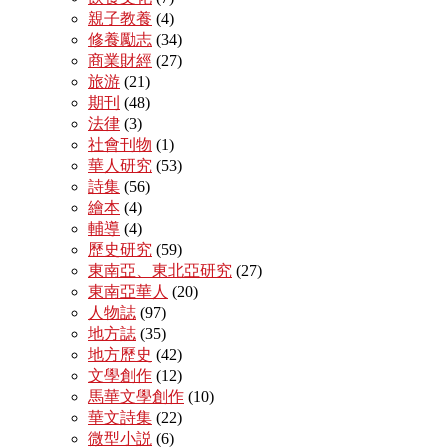
親子教養
(4)
修養勵志
(34)
商業財經
(27)
旅游
(21)
期刊
(48)
法律
(3)
社會刊物
(1)
華人研究
(53)
詩集
(56)
繪本
(4)
輔導
(4)
歷史研究
(59)
東南亞、東北亞研究
(27)
東南亞華人
(20)
人物誌
(97)
地方誌
(35)
地方歷史
(42)
文學創作
(12)
馬華文學創作
(10)
華文詩集
(22)
微型小説
(6)