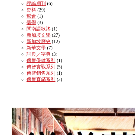
評論期刊
(6)
史料
(29)
幫會
(1)
儒學
(3)
閩南語歌謠
(1)
新加坡文學
(27)
新加坡歷史
(12)
新華文學
(7)
詞典／字典
(3)
傳智保健系列
(1)
傳智實戰系列
(5)
傳智銷售系列
(1)
傳智直銷系列
(2)