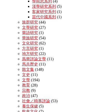
學與思系列
(4)
漢學研究系列
(5)
客家研究系列
(1)
當代中國系列
(1)
族群研究
(44)
文學研究
(27)
華語研究
(1)
華族研究
(54)
文化研究
(62)
方言研究
(1)
地方研究
(22)
馬華評論文學
(11)
馬共歷史
(11)
散文集
(148)
文史
(11)
文學
(194)
教育
(28)
宗教
(9)
政治
(47)
社會／時事評論
(53)
養生保健
(5)
飲食文化
(7)