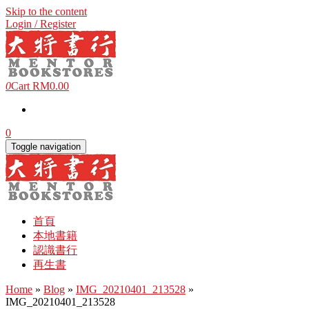
Skip to the content
Login / Register
0
Cart
RM0.00
0
Toggle navigation
首頁
本地書籍
認識書行
再生書
Home
»
Blog
»
IMG_20210401_213528
»
IMG_20210401_213528