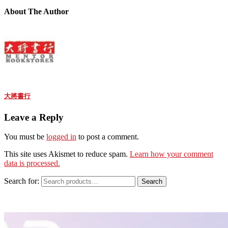
About The Author
大將書行
Leave a Reply
You must be
logged in
to post a comment.
This site uses Akismet to reduce spam.
Learn how your comment
data is processed.
Search for:
Search