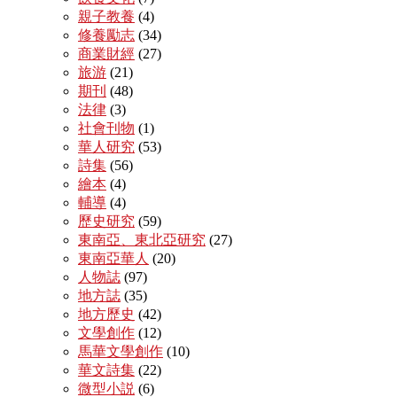
親子教養
(4)
修養勵志
(34)
商業財經
(27)
旅游
(21)
期刊
(48)
法律
(3)
社會刊物
(1)
華人研究
(53)
詩集
(56)
繪本
(4)
輔導
(4)
歷史研究
(59)
東南亞、東北亞研究
(27)
東南亞華人
(20)
人物誌
(97)
地方誌
(35)
地方歷史
(42)
文學創作
(12)
馬華文學創作
(10)
華文詩集
(22)
微型小説
(6)