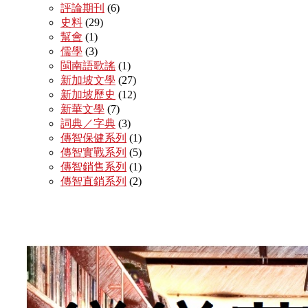
評論期刊
(6)
史料
(29)
幫會
(1)
儒學
(3)
閩南語歌謠
(1)
新加坡文學
(27)
新加坡歷史
(12)
新華文學
(7)
詞典／字典
(3)
傳智保健系列
(1)
傳智實戰系列
(5)
傳智銷售系列
(1)
傳智直銷系列
(2)