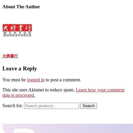
About The Author
大將書行
Leave a Reply
You must be
logged in
to post a comment.
This site uses Akismet to reduce spam.
Learn how your comment
data is processed.
Search for:
Search