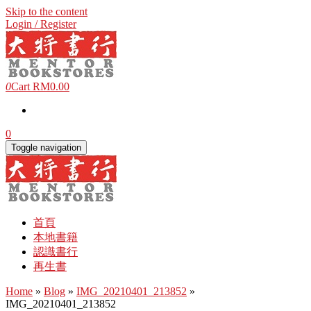
Skip to the content
Login / Register
0
Cart
RM0.00
0
Toggle navigation
首頁
本地書籍
認識書行
再生書
Home
»
Blog
»
IMG_20210401_213852
»
IMG_20210401_213852