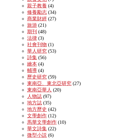
親子教養
(4)
修養勵志
(34)
商業財經
(27)
旅游
(21)
期刊
(48)
法律
(3)
社會刊物
(1)
華人研究
(53)
詩集
(56)
繪本
(4)
輔導
(4)
歷史研究
(59)
東南亞、東北亞研究
(27)
東南亞華人
(20)
人物誌
(97)
地方誌
(35)
地方歷史
(42)
文學創作
(12)
馬華文學創作
(10)
華文詩集
(22)
微型小説
(6)