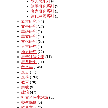
學與思系列
(4)
漢學研究系列
(5)
客家研究系列
(1)
當代中國系列
(1)
族群研究
(44)
文學研究
(27)
華語研究
(1)
華族研究
(54)
文化研究
(62)
方言研究
(1)
地方研究
(22)
馬華評論文學
(11)
馬共歷史
(11)
散文集
(148)
文史
(11)
文學
(194)
教育
(28)
宗教
(9)
政治
(47)
社會／時事評論
(53)
養生保健
(5)
飲食文化
(7)