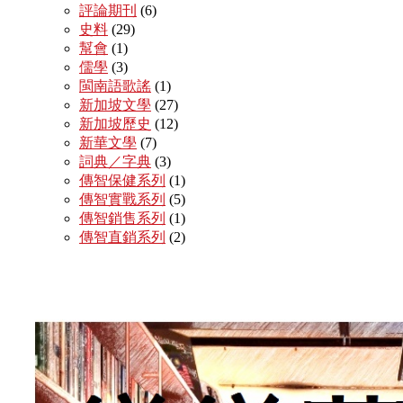
評論期刊
(6)
史料
(29)
幫會
(1)
儒學
(3)
閩南語歌謠
(1)
新加坡文學
(27)
新加坡歷史
(12)
新華文學
(7)
詞典／字典
(3)
傳智保健系列
(1)
傳智實戰系列
(5)
傳智銷售系列
(1)
傳智直銷系列
(2)