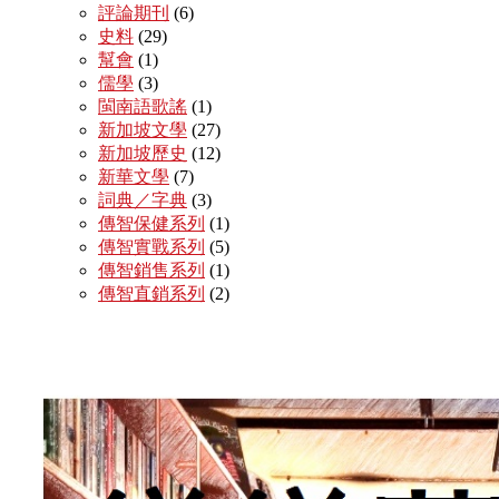
評論期刊
(6)
史料
(29)
幫會
(1)
儒學
(3)
閩南語歌謠
(1)
新加坡文學
(27)
新加坡歷史
(12)
新華文學
(7)
詞典／字典
(3)
傳智保健系列
(1)
傳智實戰系列
(5)
傳智銷售系列
(1)
傳智直銷系列
(2)