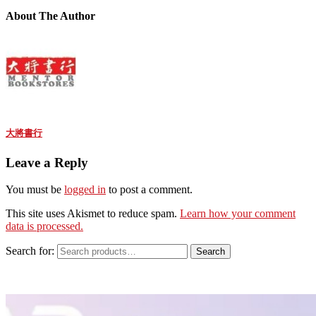
About The Author
大將書行
Leave a Reply
You must be
logged in
to post a comment.
This site uses Akismet to reduce spam.
Learn how your comment
data is processed.
Search for:
Search