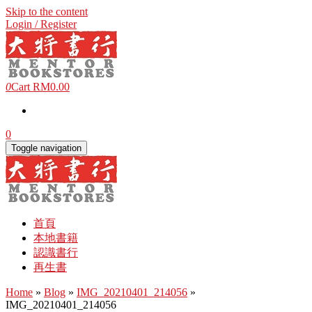
Skip to the content
Login / Register
0
Cart
RM0.00
0
Toggle navigation
首頁
本地書籍
認識書行
再生書
Home
»
Blog
»
IMG_20210401_214056
»
IMG_20210401_214056