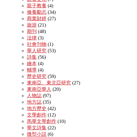
親子教養
(4)
修養勵志
(34)
商業財經
(27)
旅游
(21)
期刊
(48)
法律
(3)
社會刊物
(1)
華人研究
(53)
詩集
(56)
繪本
(4)
輔導
(4)
歷史研究
(59)
東南亞、東北亞研究
(27)
東南亞華人
(20)
人物誌
(97)
地方誌
(35)
地方歷史
(42)
文學創作
(12)
馬華文學創作
(10)
華文詩集
(22)
微型小説
(6)