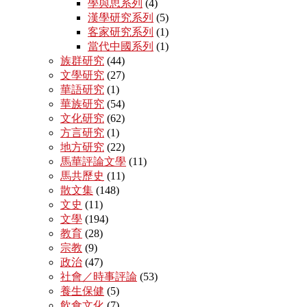
學與思系列
(4)
漢學研究系列
(5)
客家研究系列
(1)
當代中國系列
(1)
族群研究
(44)
文學研究
(27)
華語研究
(1)
華族研究
(54)
文化研究
(62)
方言研究
(1)
地方研究
(22)
馬華評論文學
(11)
馬共歷史
(11)
散文集
(148)
文史
(11)
文學
(194)
教育
(28)
宗教
(9)
政治
(47)
社會／時事評論
(53)
養生保健
(5)
飲食文化
(7)