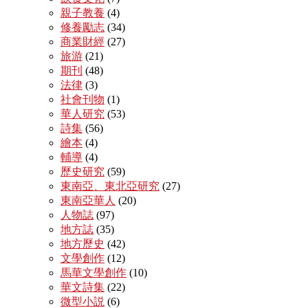
親子教養
(4)
修養勵志
(34)
商業財經
(27)
旅游
(21)
期刊
(48)
法律
(3)
社會刊物
(1)
華人研究
(53)
詩集
(56)
繪本
(4)
輔導
(4)
歷史研究
(59)
東南亞、東北亞研究
(27)
東南亞華人
(20)
人物誌
(97)
地方誌
(35)
地方歷史
(42)
文學創作
(12)
馬華文學創作
(10)
華文詩集
(22)
微型小説
(6)