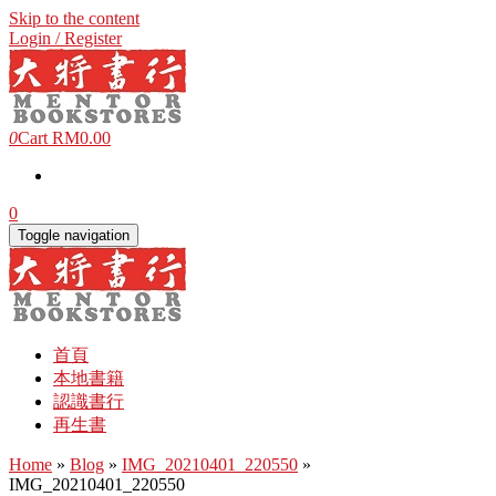
Skip to the content
Login / Register
0
Cart
RM0.00
0
Toggle navigation
首頁
本地書籍
認識書行
再生書
Home
»
Blog
»
IMG_20210401_220550
»
IMG_20210401_220550