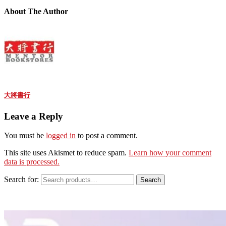
About The Author
大將書行
Leave a Reply
You must be
logged in
to post a comment.
This site uses Akismet to reduce spam.
Learn how your comment
data is processed.
Search for:
Search