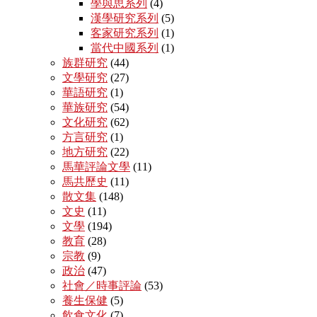
學與思系列
(4)
漢學研究系列
(5)
客家研究系列
(1)
當代中國系列
(1)
族群研究
(44)
文學研究
(27)
華語研究
(1)
華族研究
(54)
文化研究
(62)
方言研究
(1)
地方研究
(22)
馬華評論文學
(11)
馬共歷史
(11)
散文集
(148)
文史
(11)
文學
(194)
教育
(28)
宗教
(9)
政治
(47)
社會／時事評論
(53)
養生保健
(5)
飲食文化
(7)