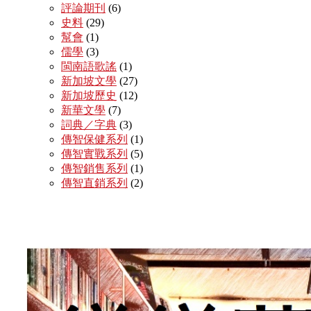
評論期刊
(6)
史料
(29)
幫會
(1)
儒學
(3)
閩南語歌謠
(1)
新加坡文學
(27)
新加坡歷史
(12)
新華文學
(7)
詞典／字典
(3)
傳智保健系列
(1)
傳智實戰系列
(5)
傳智銷售系列
(1)
傳智直銷系列
(2)