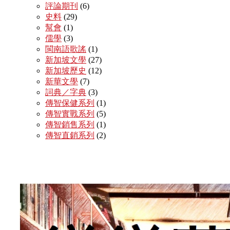
評論期刊
(6)
史料
(29)
幫會
(1)
儒學
(3)
閩南語歌謠
(1)
新加坡文學
(27)
新加坡歷史
(12)
新華文學
(7)
詞典／字典
(3)
傳智保健系列
(1)
傳智實戰系列
(5)
傳智銷售系列
(1)
傳智直銷系列
(2)