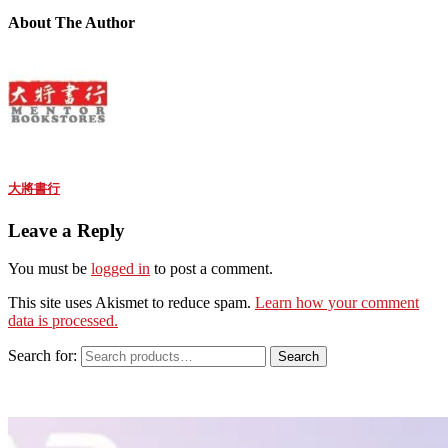
About The Author
大將書行
Leave a Reply
You must be
logged in
to post a comment.
This site uses Akismet to reduce spam.
Learn how your comment
data is processed.
Search for:
Search