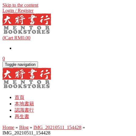
Skip to the content
Login / Register
0
Cart
RM0.00
0
Toggle navigation
首頁
本地書籍
認識書行
再生書
Home
»
Blog
»
IMG_20210511_154428
»
IMG_20210511_154428