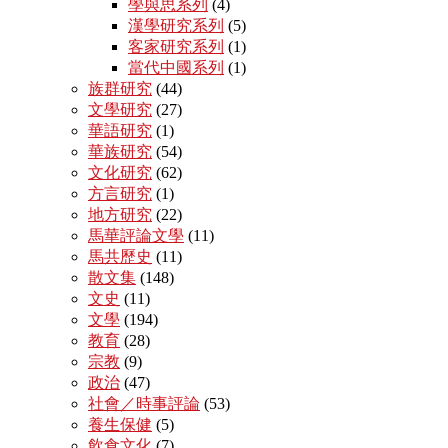
學與思系列
(4)
漢學研究系列
(5)
客家研究系列
(1)
當代中國系列
(1)
族群研究
(44)
文學研究
(27)
華語研究
(1)
華族研究
(54)
文化研究
(62)
方言研究
(1)
地方研究
(22)
馬華評論文學
(11)
馬共歷史
(11)
散文集
(148)
文史
(11)
文學
(194)
教育
(28)
宗教
(9)
政治
(47)
社會／時事評論
(53)
養生保健
(5)
飲食文化
(7)