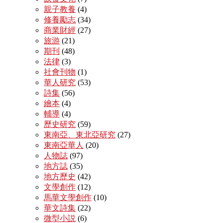
親子教養
(4)
修養勵志
(34)
商業財經
(27)
旅游
(21)
期刊
(48)
法律
(3)
社會刊物
(1)
華人研究
(53)
詩集
(56)
繪本
(4)
輔導
(4)
歷史研究
(59)
東南亞、東北亞研究
(27)
東南亞華人
(20)
人物誌
(97)
地方誌
(35)
地方歷史
(42)
文學創作
(12)
馬華文學創作
(10)
華文詩集
(22)
微型小説
(6)