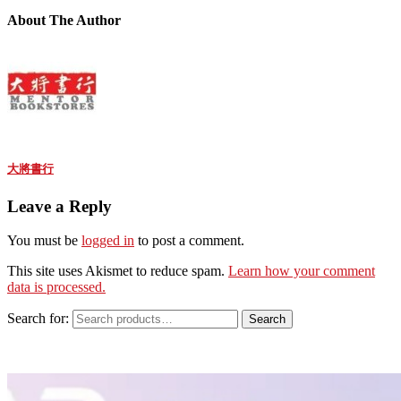
About The Author
大將書行
Leave a Reply
You must be
logged in
to post a comment.
This site uses Akismet to reduce spam.
Learn how your comment
data is processed.
Search for:
Search