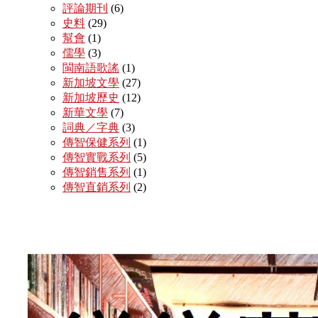
評論期刊
(6)
史料
(29)
幫會
(1)
儒學
(3)
閩南語歌謠
(1)
新加坡文學
(27)
新加坡歷史
(12)
新華文學
(7)
詞典／字典
(3)
傳智保健系列
(1)
傳智實戰系列
(5)
傳智銷售系列
(1)
傳智直銷系列
(2)