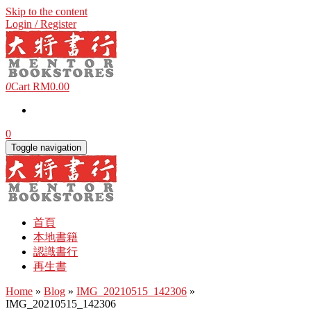
Skip to the content
Login / Register
0
Cart
RM0.00
0
Toggle navigation
首頁
本地書籍
認識書行
再生書
Home
»
Blog
»
IMG_20210515_142306
»
IMG_20210515_142306