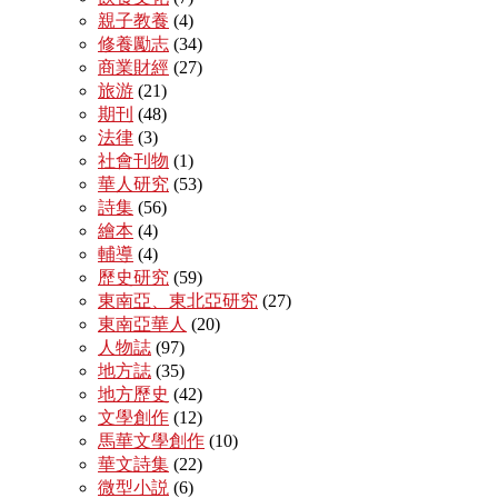
親子教養
(4)
修養勵志
(34)
商業財經
(27)
旅游
(21)
期刊
(48)
法律
(3)
社會刊物
(1)
華人研究
(53)
詩集
(56)
繪本
(4)
輔導
(4)
歷史研究
(59)
東南亞、東北亞研究
(27)
東南亞華人
(20)
人物誌
(97)
地方誌
(35)
地方歷史
(42)
文學創作
(12)
馬華文學創作
(10)
華文詩集
(22)
微型小説
(6)