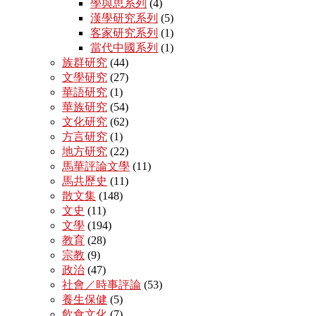
學與思系列
(4)
漢學研究系列
(5)
客家研究系列
(1)
當代中國系列
(1)
族群研究
(44)
文學研究
(27)
華語研究
(1)
華族研究
(54)
文化研究
(62)
方言研究
(1)
地方研究
(22)
馬華評論文學
(11)
馬共歷史
(11)
散文集
(148)
文史
(11)
文學
(194)
教育
(28)
宗教
(9)
政治
(47)
社會／時事評論
(53)
養生保健
(5)
飲食文化
(7)