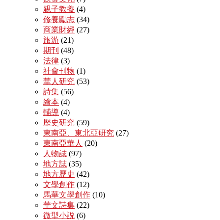
親子教養
(4)
修養勵志
(34)
商業財經
(27)
旅游
(21)
期刊
(48)
法律
(3)
社會刊物
(1)
華人研究
(53)
詩集
(56)
繪本
(4)
輔導
(4)
歷史研究
(59)
東南亞、東北亞研究
(27)
東南亞華人
(20)
人物誌
(97)
地方誌
(35)
地方歷史
(42)
文學創作
(12)
馬華文學創作
(10)
華文詩集
(22)
微型小説
(6)