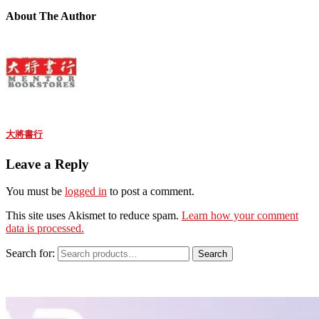
About The Author
大將書行
Leave a Reply
You must be
logged in
to post a comment.
This site uses Akismet to reduce spam.
Learn how your comment
data is processed.
Search for:
Search