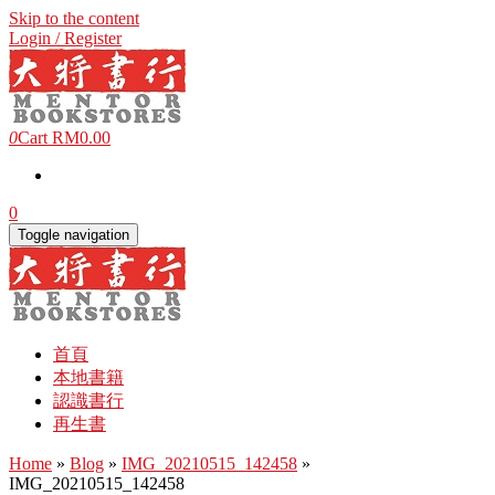
Skip to the content
Login / Register
0
Cart
RM0.00
0
Toggle navigation
首頁
本地書籍
認識書行
再生書
Home
»
Blog
»
IMG_20210515_142458
»
IMG_20210515_142458