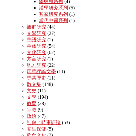
學與思系列
(4)
漢學研究系列
(5)
客家研究系列
(1)
當代中國系列
(1)
族群研究
(44)
文學研究
(27)
華語研究
(1)
華族研究
(54)
文化研究
(62)
方言研究
(1)
地方研究
(22)
馬華評論文學
(11)
馬共歷史
(11)
散文集
(148)
文史
(11)
文學
(194)
教育
(28)
宗教
(9)
政治
(47)
社會／時事評論
(53)
養生保健
(5)
飲食文化
(7)