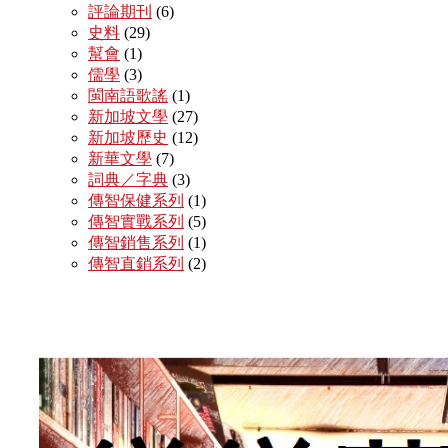
評論期刊
(6)
史料
(29)
幫會
(1)
儒學
(3)
閩南語歌謠
(1)
新加坡文學
(27)
新加坡歷史
(12)
新華文學
(7)
詞典／字典
(3)
傳智保健系列
(1)
傳智實戰系列
(5)
傳智銷售系列
(1)
傳智直銷系列
(2)