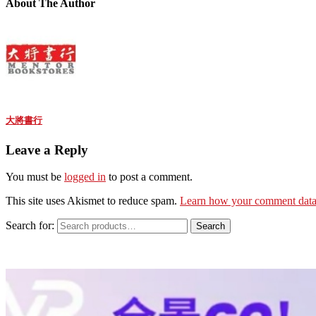
About The Author
大將書行
Leave a Reply
You must be
logged in
to post a comment.
This site uses Akismet to reduce spam.
Learn how your comment data 
Search for:
Search