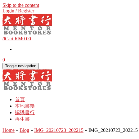
Skip to the content
Login / Register
0
Cart
RM0.00
0
Toggle navigation
首頁
本地書籍
認識書行
再生書
Home
»
Blog
»
IMG_20210723_202215
» IMG_20210723_202215