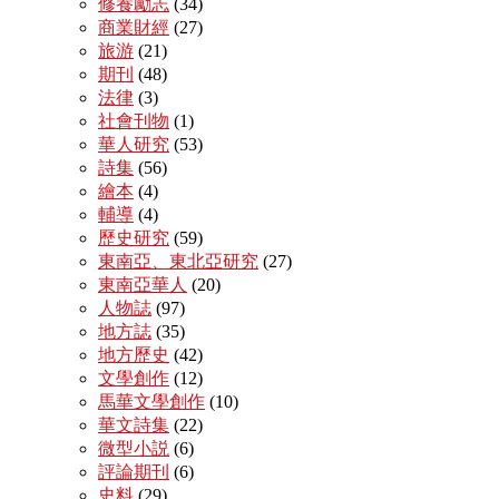
修養勵志
(34)
商業財經
(27)
旅游
(21)
期刊
(48)
法律
(3)
社會刊物
(1)
華人研究
(53)
詩集
(56)
繪本
(4)
輔導
(4)
歷史研究
(59)
東南亞、東北亞研究
(27)
東南亞華人
(20)
人物誌
(97)
地方誌
(35)
地方歷史
(42)
文學創作
(12)
馬華文學創作
(10)
華文詩集
(22)
微型小説
(6)
評論期刊
(6)
史料
(29)