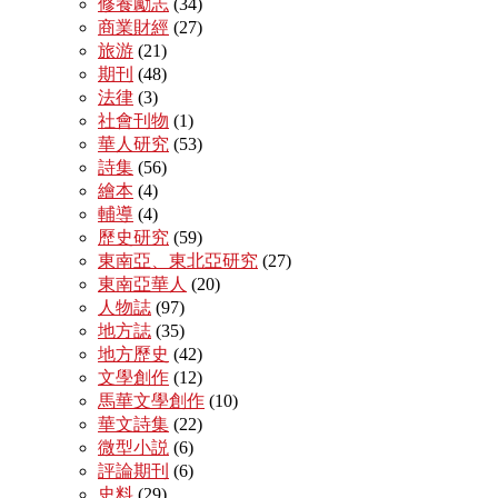
修養勵志
(34)
商業財經
(27)
旅游
(21)
期刊
(48)
法律
(3)
社會刊物
(1)
華人研究
(53)
詩集
(56)
繪本
(4)
輔導
(4)
歷史研究
(59)
東南亞、東北亞研究
(27)
東南亞華人
(20)
人物誌
(97)
地方誌
(35)
地方歷史
(42)
文學創作
(12)
馬華文學創作
(10)
華文詩集
(22)
微型小説
(6)
評論期刊
(6)
史料
(29)