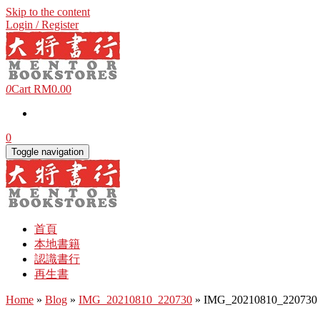
Skip to the content
Login / Register
0
Cart
RM0.00
0
Toggle navigation
首頁
本地書籍
認識書行
再生書
Home
»
Blog
»
IMG_20210810_220730
» IMG_20210810_220730