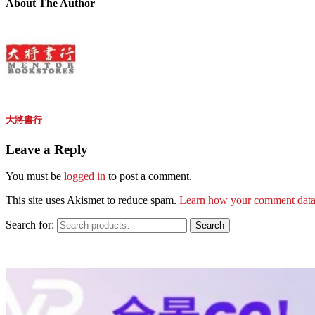
About The Author
大將書行
Leave a Reply
You must be
logged in
to post a comment.
This site uses Akismet to reduce spam.
Learn how your comment data 
Search for:
Search