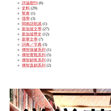
評論期刊
(6)
史料
(29)
幫會
(1)
儒學
(3)
閩南語歌謠
(1)
新加坡文學
(27)
新加坡歷史
(12)
新華文學
(7)
詞典／字典
(3)
傳智保健系列
(1)
傳智實戰系列
(5)
傳智銷售系列
(1)
傳智直銷系列
(2)