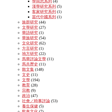
學與思系列
(4)
漢學研究系列
(5)
客家研究系列
(1)
當代中國系列
(1)
族群研究
(44)
文學研究
(27)
華語研究
(1)
華族研究
(54)
文化研究
(62)
方言研究
(1)
地方研究
(22)
馬華評論文學
(11)
馬共歷史
(11)
散文集
(148)
文史
(11)
文學
(194)
教育
(28)
宗教
(9)
政治
(47)
社會／時事評論
(53)
養生保健
(5)
飲食文化
(7)