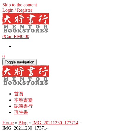
Skip to the content
Login / Register
0
Cart
RM0.00
0
Toggle navigation
首頁
本地書籍
認識書行
再生書
Home
»
Blog
»
IMG_20211230_173714
»
IMG_20211230_173714