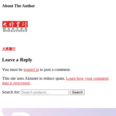
About The Author
大將書行
Leave a Reply
You must be
logged in
to post a comment.
This site uses Akismet to reduce spam.
Learn how your comment
data is processed.
Search for:
Search