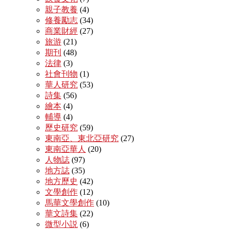
親子教養
(4)
修養勵志
(34)
商業財經
(27)
旅游
(21)
期刊
(48)
法律
(3)
社會刊物
(1)
華人研究
(53)
詩集
(56)
繪本
(4)
輔導
(4)
歷史研究
(59)
東南亞、東北亞研究
(27)
東南亞華人
(20)
人物誌
(97)
地方誌
(35)
地方歷史
(42)
文學創作
(12)
馬華文學創作
(10)
華文詩集
(22)
微型小説
(6)