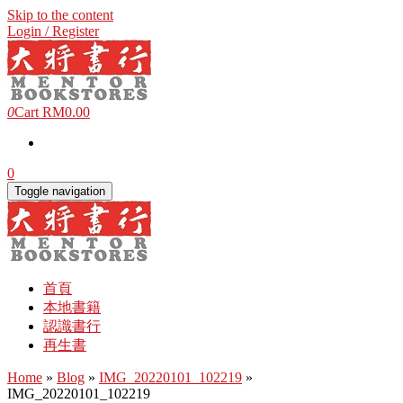
Skip to the content
Login / Register
0
Cart
RM0.00
0
Toggle navigation
首頁
本地書籍
認識書行
再生書
Home
»
Blog
»
IMG_20220101_102219
»
IMG_20220101_102219