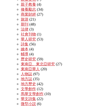
親子教養
(4)
修養勵志
(34)
商業財經
(27)
旅游
(21)
期刊
(48)
法律
(3)
社會刊物
(1)
華人研究
(53)
詩集
(56)
繪本
(4)
輔導
(4)
歷史研究
(59)
東南亞、東北亞研究
(27)
東南亞華人
(20)
人物誌
(97)
地方誌
(35)
地方歷史
(42)
文學創作
(12)
馬華文學創作
(10)
華文詩集
(22)
微型小説
(6)