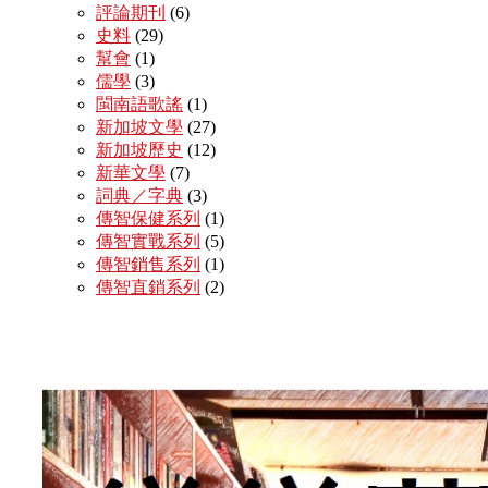
評論期刊
(6)
史料
(29)
幫會
(1)
儒學
(3)
閩南語歌謠
(1)
新加坡文學
(27)
新加坡歷史
(12)
新華文學
(7)
詞典／字典
(3)
傳智保健系列
(1)
傳智實戰系列
(5)
傳智銷售系列
(1)
傳智直銷系列
(2)