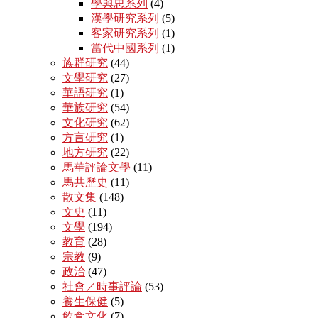
學與思系列
(4)
漢學研究系列
(5)
客家研究系列
(1)
當代中國系列
(1)
族群研究
(44)
文學研究
(27)
華語研究
(1)
華族研究
(54)
文化研究
(62)
方言研究
(1)
地方研究
(22)
馬華評論文學
(11)
馬共歷史
(11)
散文集
(148)
文史
(11)
文學
(194)
教育
(28)
宗教
(9)
政治
(47)
社會／時事評論
(53)
養生保健
(5)
飲食文化
(7)