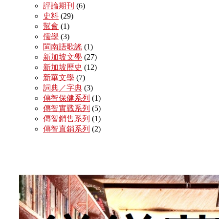
評論期刊
(6)
史料
(29)
幫會
(1)
儒學
(3)
閩南語歌謠
(1)
新加坡文學
(27)
新加坡歷史
(12)
新華文學
(7)
詞典／字典
(3)
傳智保健系列
(1)
傳智實戰系列
(5)
傳智銷售系列
(1)
傳智直銷系列
(2)