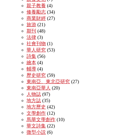
親子教養
(4)
修養勵志
(34)
商業財經
(27)
旅游
(21)
期刊
(48)
法律
(3)
社會刊物
(1)
華人研究
(53)
詩集
(56)
繪本
(4)
輔導
(4)
歷史研究
(59)
東南亞、東北亞研究
(27)
東南亞華人
(20)
人物誌
(97)
地方誌
(35)
地方歷史
(42)
文學創作
(12)
馬華文學創作
(10)
華文詩集
(22)
微型小説
(6)