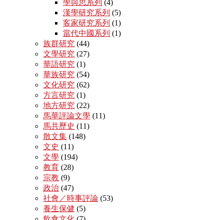
學與思系列
(4)
漢學研究系列
(5)
客家研究系列
(1)
當代中國系列
(1)
族群研究
(44)
文學研究
(27)
華語研究
(1)
華族研究
(54)
文化研究
(62)
方言研究
(1)
地方研究
(22)
馬華評論文學
(11)
馬共歷史
(11)
散文集
(148)
文史
(11)
文學
(194)
教育
(28)
宗教
(9)
政治
(47)
社會／時事評論
(53)
養生保健
(5)
飲食文化
(7)