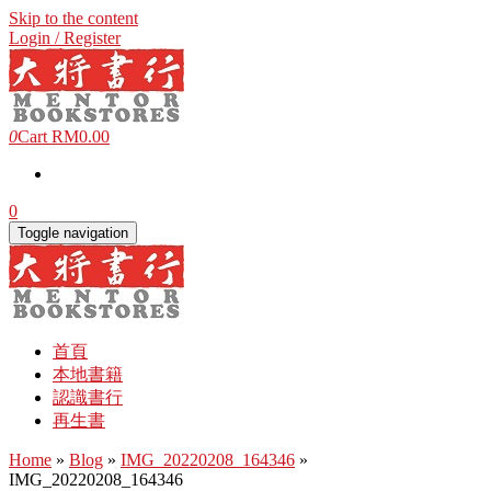
Skip to the content
Login / Register
0
Cart
RM0.00
0
Toggle navigation
首頁
本地書籍
認識書行
再生書
Home
»
Blog
»
IMG_20220208_164346
»
IMG_20220208_164346