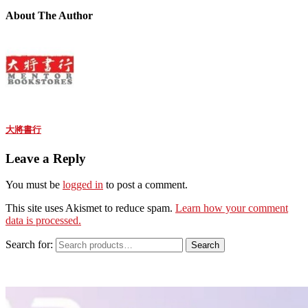
About The Author
大將書行
Leave a Reply
You must be
logged in
to post a comment.
This site uses Akismet to reduce spam.
Learn how your comment
data is processed.
Search for:
Search