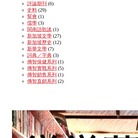
評論期刊
(6)
史料
(29)
幫會
(1)
儒學
(3)
閩南語歌謠
(1)
新加坡文學
(27)
新加坡歷史
(12)
新華文學
(7)
詞典／字典
(3)
傳智保健系列
(1)
傳智實戰系列
(5)
傳智銷售系列
(1)
傳智直銷系列
(2)