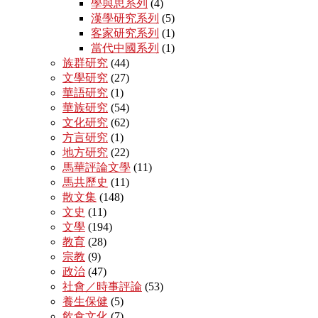
學與思系列
(4)
漢學研究系列
(5)
客家研究系列
(1)
當代中國系列
(1)
族群研究
(44)
文學研究
(27)
華語研究
(1)
華族研究
(54)
文化研究
(62)
方言研究
(1)
地方研究
(22)
馬華評論文學
(11)
馬共歷史
(11)
散文集
(148)
文史
(11)
文學
(194)
教育
(28)
宗教
(9)
政治
(47)
社會／時事評論
(53)
養生保健
(5)
飲食文化
(7)