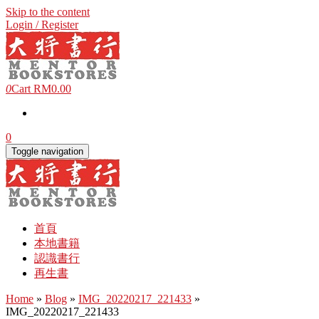
Skip to the content
Login / Register
0
Cart
RM0.00
0
Toggle navigation
首頁
本地書籍
認識書行
再生書
Home
»
Blog
»
IMG_20220217_221433
»
IMG_20220217_221433