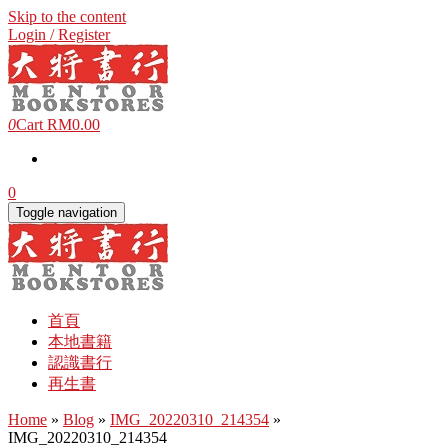
Skip to the content
Login / Register
0
Cart
RM0.00
0
Toggle navigation
首頁
本地書籍
認識書行
再生書
Home
»
Blog
»
IMG_20220310_214354
»
IMG_20220310_214354