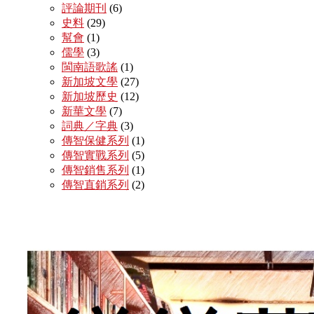
評論期刊
(6)
史料
(29)
幫會
(1)
儒學
(3)
閩南語歌謠
(1)
新加坡文學
(27)
新加坡歷史
(12)
新華文學
(7)
詞典／字典
(3)
傳智保健系列
(1)
傳智實戰系列
(5)
傳智銷售系列
(1)
傳智直銷系列
(2)