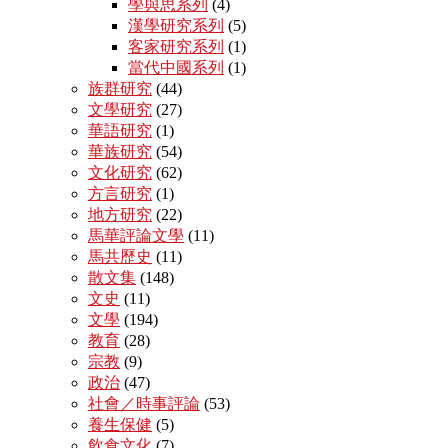
學與思系列
(4)
漢學研究系列
(5)
客家研究系列
(1)
當代中國系列
(1)
族群研究
(44)
文學研究
(27)
華語研究
(1)
華族研究
(54)
文化研究
(62)
方言研究
(1)
地方研究
(22)
馬華評論文學
(11)
馬共歷史
(11)
散文集
(148)
文史
(11)
文學
(194)
教育
(28)
宗教
(9)
政治
(47)
社會／時事評論
(53)
養生保健
(5)
飲食文化
(7)