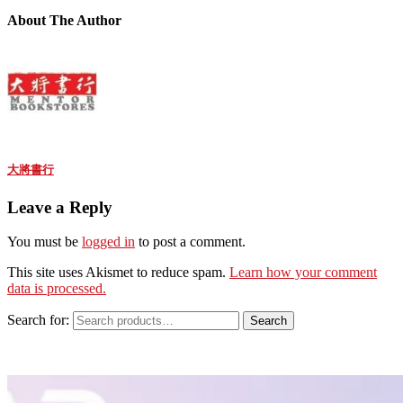
About The Author
大將書行
Leave a Reply
You must be
logged in
to post a comment.
This site uses Akismet to reduce spam.
Learn how your comment
data is processed.
Search for:
Search