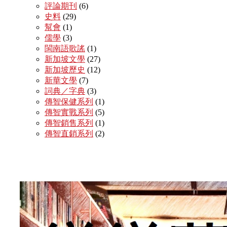
評論期刊
(6)
史料
(29)
幫會
(1)
儒學
(3)
閩南語歌謠
(1)
新加坡文學
(27)
新加坡歷史
(12)
新華文學
(7)
詞典／字典
(3)
傳智保健系列
(1)
傳智實戰系列
(5)
傳智銷售系列
(1)
傳智直銷系列
(2)