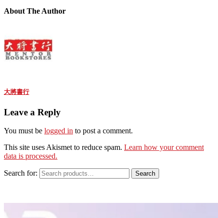
About The Author
大將書行
Leave a Reply
You must be
logged in
to post a comment.
This site uses Akismet to reduce spam.
Learn how your comment
data is processed.
Search for:
Search