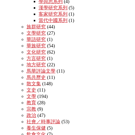
學與思系列
(4)
漢學研究系列
(5)
客家研究系列
(1)
當代中國系列
(1)
族群研究
(44)
文學研究
(27)
華語研究
(1)
華族研究
(54)
文化研究
(62)
方言研究
(1)
地方研究
(22)
馬華評論文學
(11)
馬共歷史
(11)
散文集
(148)
文史
(11)
文學
(194)
教育
(28)
宗教
(9)
政治
(47)
社會／時事評論
(53)
養生保健
(5)
飲食文化
(7)