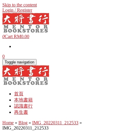
Skip to the content
Login / Register
0
Cart
RM0.00
0
Toggle navigation
首頁
本地書籍
認識書行
再生書
Home
»
Blog
»
IMG_20220311_212533
»
IMG_20220311_212533