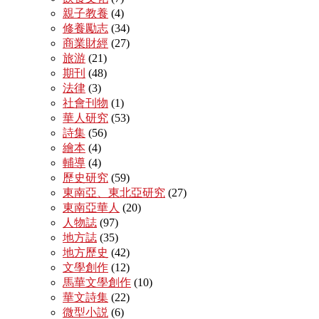
親子教養
(4)
修養勵志
(34)
商業財經
(27)
旅游
(21)
期刊
(48)
法律
(3)
社會刊物
(1)
華人研究
(53)
詩集
(56)
繪本
(4)
輔導
(4)
歷史研究
(59)
東南亞、東北亞研究
(27)
東南亞華人
(20)
人物誌
(97)
地方誌
(35)
地方歷史
(42)
文學創作
(12)
馬華文學創作
(10)
華文詩集
(22)
微型小説
(6)