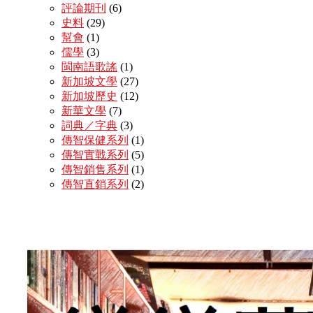
評論期刊
(6)
史料
(29)
幫會
(1)
儒學
(3)
閩南語歌謠
(1)
新加坡文學
(27)
新加坡歷史
(12)
新華文學
(7)
詞典／字典
(3)
傳智保健系列
(1)
傳智實戰系列
(5)
傳智銷售系列
(1)
傳智直銷系列
(2)