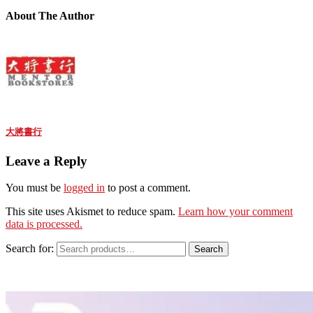
About The Author
大將書行
Leave a Reply
You must be
logged in
to post a comment.
This site uses Akismet to reduce spam.
Learn how your comment
data is processed.
Search for:
Search