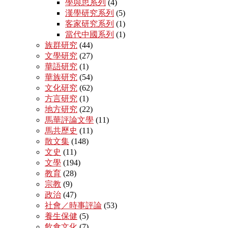
學與思系列
(4)
漢學研究系列
(5)
客家研究系列
(1)
當代中國系列
(1)
族群研究
(44)
文學研究
(27)
華語研究
(1)
華族研究
(54)
文化研究
(62)
方言研究
(1)
地方研究
(22)
馬華評論文學
(11)
馬共歷史
(11)
散文集
(148)
文史
(11)
文學
(194)
教育
(28)
宗教
(9)
政治
(47)
社會／時事評論
(53)
養生保健
(5)
飲食文化
(7)