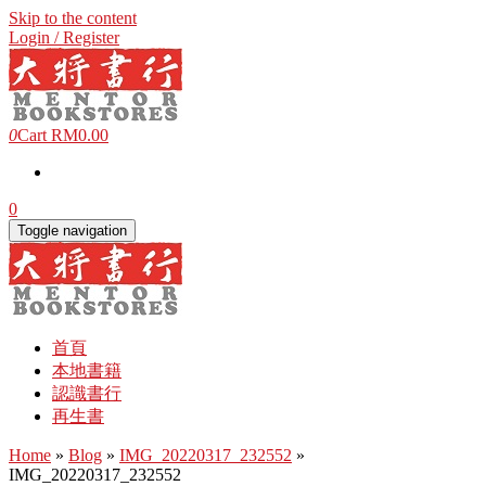
Skip to the content
Login / Register
0
Cart
RM0.00
0
Toggle navigation
首頁
本地書籍
認識書行
再生書
Home
»
Blog
»
IMG_20220317_232552
»
IMG_20220317_232552