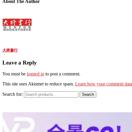
About The Author
大將書行
Leave a Reply
You must be
logged in
to post a comment.
This site uses Akismet to reduce spam.
Learn how your comment data 
Search for:
Search