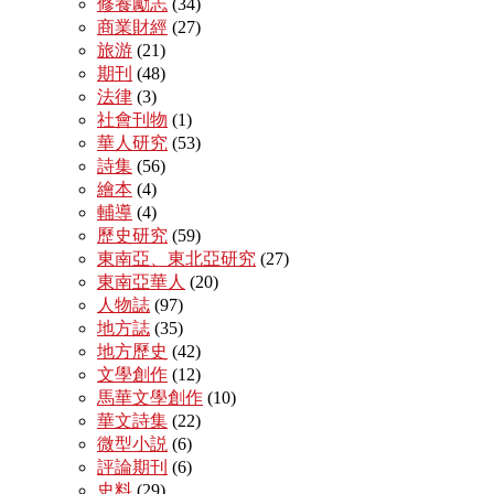
修養勵志
(34)
商業財經
(27)
旅游
(21)
期刊
(48)
法律
(3)
社會刊物
(1)
華人研究
(53)
詩集
(56)
繪本
(4)
輔導
(4)
歷史研究
(59)
東南亞、東北亞研究
(27)
東南亞華人
(20)
人物誌
(97)
地方誌
(35)
地方歷史
(42)
文學創作
(12)
馬華文學創作
(10)
華文詩集
(22)
微型小説
(6)
評論期刊
(6)
史料
(29)