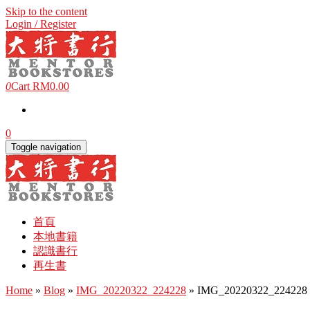
Skip to the content
Login / Register
0
Cart
RM0.00
0
Toggle navigation
首頁
本地書籍
認識書行
再生書
Home
»
Blog
»
IMG_20220322_224228
» IMG_20220322_224228