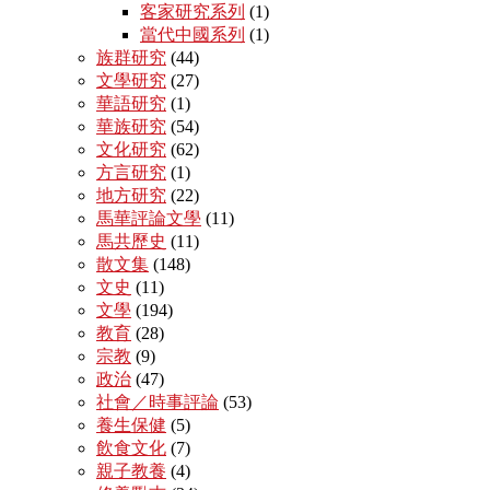
客家研究系列
(1)
當代中國系列
(1)
族群研究
(44)
文學研究
(27)
華語研究
(1)
華族研究
(54)
文化研究
(62)
方言研究
(1)
地方研究
(22)
馬華評論文學
(11)
馬共歷史
(11)
散文集
(148)
文史
(11)
文學
(194)
教育
(28)
宗教
(9)
政治
(47)
社會／時事評論
(53)
養生保健
(5)
飲食文化
(7)
親子教養
(4)