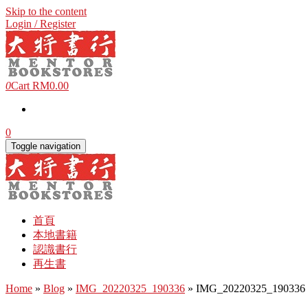
Skip to the content
Login / Register
0
Cart
RM0.00
0
Toggle navigation
首頁
本地書籍
認識書行
再生書
Home
»
Blog
»
IMG_20220325_190336
» IMG_20220325_190336