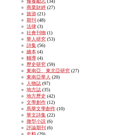
修養勵志
(34)
商業財經
(27)
旅游
(21)
期刊
(48)
法律
(3)
社會刊物
(1)
華人研究
(53)
詩集
(56)
繪本
(4)
輔導
(4)
歷史研究
(59)
東南亞、東北亞研究
(27)
東南亞華人
(20)
人物誌
(97)
地方誌
(35)
地方歷史
(42)
文學創作
(12)
馬華文學創作
(10)
華文詩集
(22)
微型小説
(6)
評論期刊
(6)
史料
(29)