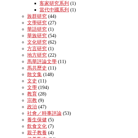
客家研究系列
(1)
當代中國系列
(1)
族群研究
(44)
文學研究
(27)
華語研究
(1)
華族研究
(54)
文化研究
(62)
方言研究
(1)
地方研究
(22)
馬華評論文學
(11)
馬共歷史
(11)
散文集
(148)
文史
(11)
文學
(194)
教育
(28)
宗教
(9)
政治
(47)
社會／時事評論
(53)
養生保健
(5)
飲食文化
(7)
親子教養
(4)