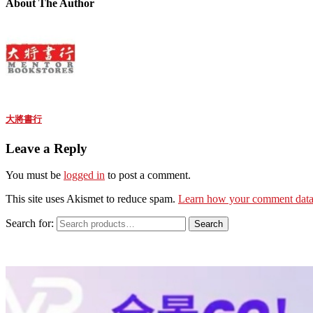
About The Author
大將書行
Leave a Reply
You must be
logged in
to post a comment.
This site uses Akismet to reduce spam.
Learn how your comment data 
Search for:
Search