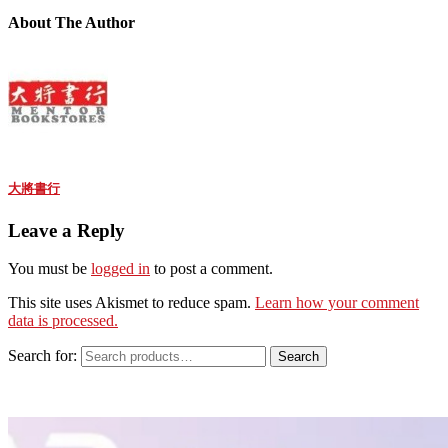
About The Author
大將書行
Leave a Reply
You must be
logged in
to post a comment.
This site uses Akismet to reduce spam.
Learn how your comment
data is processed.
Search for:
Search