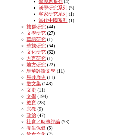
學與思系列
(4)
漢學研究系列
(5)
客家研究系列
(1)
當代中國系列
(1)
族群研究
(44)
文學研究
(27)
華語研究
(1)
華族研究
(54)
文化研究
(62)
方言研究
(1)
地方研究
(22)
馬華評論文學
(11)
馬共歷史
(11)
散文集
(148)
文史
(11)
文學
(194)
教育
(28)
宗教
(9)
政治
(47)
社會／時事評論
(53)
養生保健
(5)
飲食文化
(7)