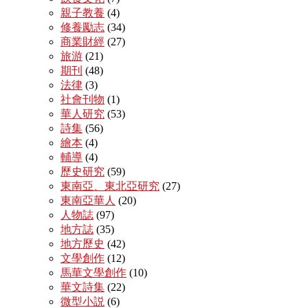
親子教養
(4)
修養勵志
(34)
商業財經
(27)
旅游
(21)
期刊
(48)
法律
(3)
社會刊物
(1)
華人研究
(53)
詩集
(56)
繪本
(4)
輔導
(4)
歷史研究
(59)
東南亞、東北亞研究
(27)
東南亞華人
(20)
人物誌
(97)
地方誌
(35)
地方歷史
(42)
文學創作
(12)
馬華文學創作
(10)
華文詩集
(22)
微型小説
(6)