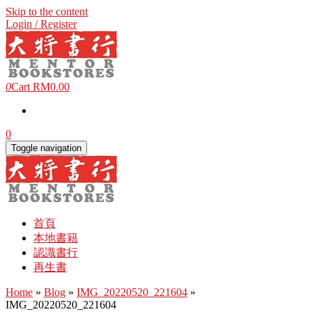
Skip to the content
Login / Register
0
Cart
RM0.00
0
Toggle navigation
首頁
本地書籍
認識書行
再生書
Home
»
Blog
»
IMG_20220520_221604
»
IMG_20220520_221604