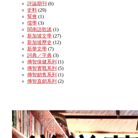
評論期刊
(6)
史料
(29)
幫會
(1)
儒學
(3)
閩南語歌謠
(1)
新加坡文學
(27)
新加坡歷史
(12)
新華文學
(7)
詞典／字典
(3)
傳智保健系列
(1)
傳智實戰系列
(5)
傳智銷售系列
(1)
傳智直銷系列
(2)