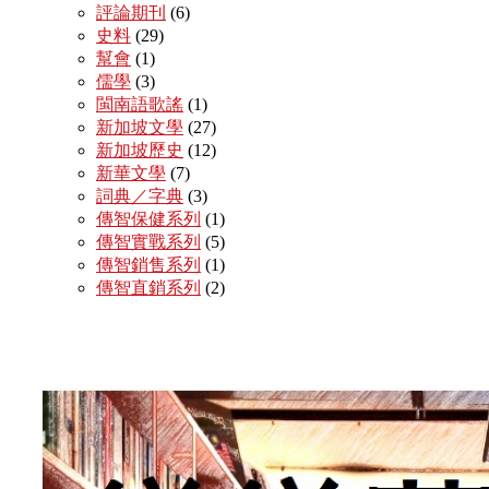
評論期刊
(6)
史料
(29)
幫會
(1)
儒學
(3)
閩南語歌謠
(1)
新加坡文學
(27)
新加坡歷史
(12)
新華文學
(7)
詞典／字典
(3)
傳智保健系列
(1)
傳智實戰系列
(5)
傳智銷售系列
(1)
傳智直銷系列
(2)