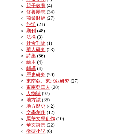
親子教養
(4)
修養勵志
(34)
商業財經
(27)
旅游
(21)
期刊
(48)
法律
(3)
社會刊物
(1)
華人研究
(53)
詩集
(56)
繪本
(4)
輔導
(4)
歷史研究
(59)
東南亞、東北亞研究
(27)
東南亞華人
(20)
人物誌
(97)
地方誌
(35)
地方歷史
(42)
文學創作
(12)
馬華文學創作
(10)
華文詩集
(22)
微型小説
(6)