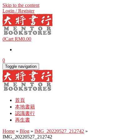
Skip to the content
Login / Register
0
Cart
RM0.00
0
Toggle navigation
首頁
本地書籍
認識書行
再生書
Home
»
Blog
»
IMG_20220527_212742
»
IMG_20220527_212742