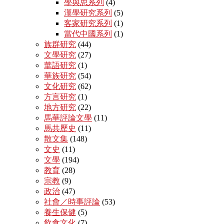
學與思系列
(4)
漢學研究系列
(5)
客家研究系列
(1)
當代中國系列
(1)
族群研究
(44)
文學研究
(27)
華語研究
(1)
華族研究
(54)
文化研究
(62)
方言研究
(1)
地方研究
(22)
馬華評論文學
(11)
馬共歷史
(11)
散文集
(148)
文史
(11)
文學
(194)
教育
(28)
宗教
(9)
政治
(47)
社會／時事評論
(53)
養生保健
(5)
飲食文化
(7)