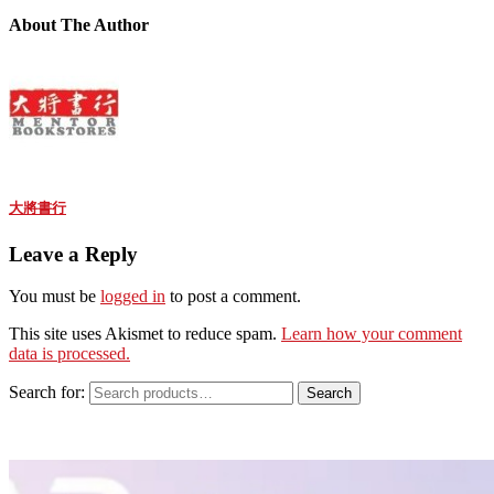
About The Author
大將書行
Leave a Reply
You must be
logged in
to post a comment.
This site uses Akismet to reduce spam.
Learn how your comment
data is processed.
Search for:
Search