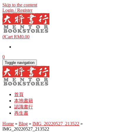
Skip to the content
Login / Register
0
Cart
RM0.00
0
Toggle navigation
首頁
本地書籍
認識書行
再生書
Home
»
Blog
»
IMG_20220527_213522
»
IMG_20220527_213522