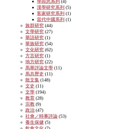
學與思系列
(4)
漢學研究系列
(5)
客家研究系列
(1)
當代中國系列
(1)
族群研究
(44)
文學研究
(27)
華語研究
(1)
華族研究
(54)
文化研究
(62)
方言研究
(1)
地方研究
(22)
馬華評論文學
(11)
馬共歷史
(11)
散文集
(148)
文史
(11)
文學
(194)
教育
(28)
宗教
(9)
政治
(47)
社會／時事評論
(53)
養生保健
(5)
飲食文化
(7)