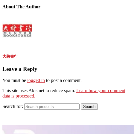
About The Author
大將書行
Leave a Reply
You must be
logged in
to post a comment.
This site uses Akismet to reduce spam.
Learn how your comment
data is processed.
Search for:
Search