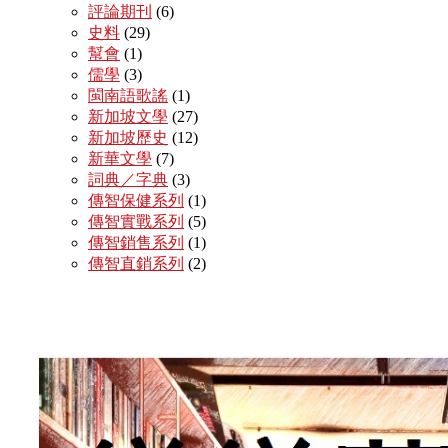
評論期刊
(6)
史料
(29)
幫會
(1)
儒學
(3)
閩南語歌謠
(1)
新加坡文學
(27)
新加坡歷史
(12)
新華文學
(7)
詞典／字典
(3)
傳智保健系列
(1)
傳智實戰系列
(5)
傳智銷售系列
(1)
傳智直銷系列
(2)