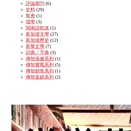
評論期刊
(6)
史料
(29)
幫會
(1)
儒學
(3)
閩南語歌謠
(1)
新加坡文學
(27)
新加坡歷史
(12)
新華文學
(7)
詞典／字典
(3)
傳智保健系列
(1)
傳智實戰系列
(5)
傳智銷售系列
(1)
傳智直銷系列
(2)