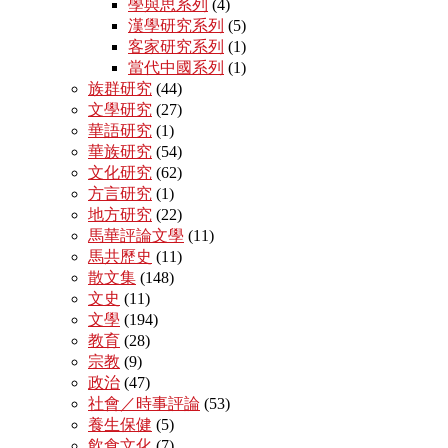
學與思系列
(4)
漢學研究系列
(5)
客家研究系列
(1)
當代中國系列
(1)
族群研究
(44)
文學研究
(27)
華語研究
(1)
華族研究
(54)
文化研究
(62)
方言研究
(1)
地方研究
(22)
馬華評論文學
(11)
馬共歷史
(11)
散文集
(148)
文史
(11)
文學
(194)
教育
(28)
宗教
(9)
政治
(47)
社會／時事評論
(53)
養生保健
(5)
飲食文化
(7)