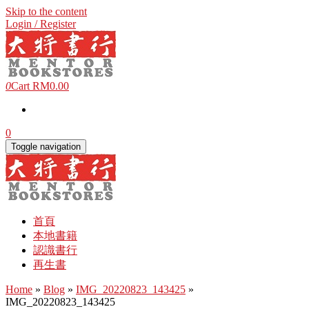
Skip to the content
Login / Register
0
Cart
RM0.00
0
Toggle navigation
首頁
本地書籍
認識書行
再生書
Home
»
Blog
»
IMG_20220823_143425
»
IMG_20220823_143425