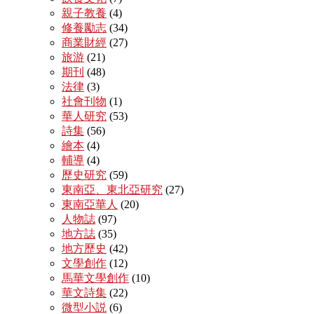
親子教養
(4)
修養勵志
(34)
商業財經
(27)
旅游
(21)
期刊
(48)
法律
(3)
社會刊物
(1)
華人研究
(53)
詩集
(56)
繪本
(4)
輔導
(4)
歷史研究
(59)
東南亞、東北亞研究
(27)
東南亞華人
(20)
人物誌
(97)
地方誌
(35)
地方歷史
(42)
文學創作
(12)
馬華文學創作
(10)
華文詩集
(22)
微型小説
(6)