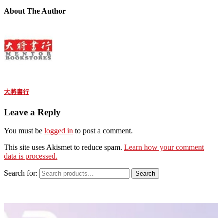
About The Author
大將書行
Leave a Reply
You must be
logged in
to post a comment.
This site uses Akismet to reduce spam.
Learn how your comment
data is processed.
Search for:
Search