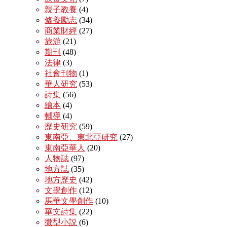
親子教養
(4)
修養勵志
(34)
商業財經
(27)
旅游
(21)
期刊
(48)
法律
(3)
社會刊物
(1)
華人研究
(53)
詩集
(56)
繪本
(4)
輔導
(4)
歷史研究
(59)
東南亞、東北亞研究
(27)
東南亞華人
(20)
人物誌
(97)
地方誌
(35)
地方歷史
(42)
文學創作
(12)
馬華文學創作
(10)
華文詩集
(22)
微型小説
(6)