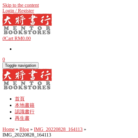
Skip to the content
Login / Register
0
Cart
RM0.00
0
Toggle navigation
首頁
本地書籍
認識書行
再生書
Home
»
Blog
»
IMG_20220828_164113
»
IMG_20220828_164113