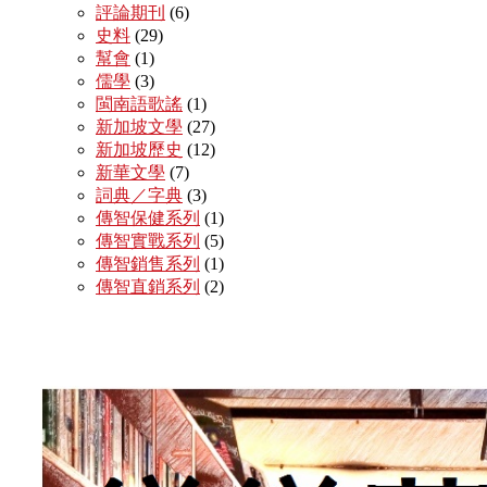
評論期刊
(6)
史料
(29)
幫會
(1)
儒學
(3)
閩南語歌謠
(1)
新加坡文學
(27)
新加坡歷史
(12)
新華文學
(7)
詞典／字典
(3)
傳智保健系列
(1)
傳智實戰系列
(5)
傳智銷售系列
(1)
傳智直銷系列
(2)