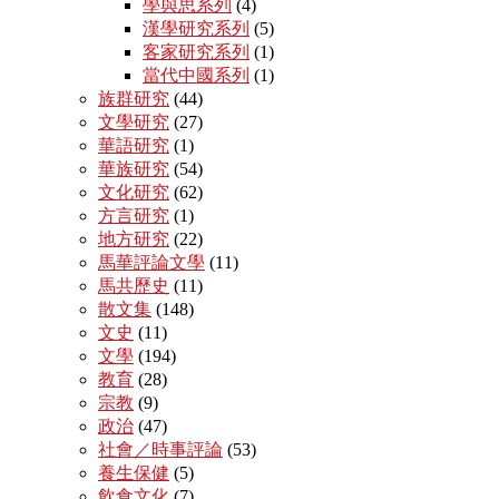
學與思系列
(4)
漢學研究系列
(5)
客家研究系列
(1)
當代中國系列
(1)
族群研究
(44)
文學研究
(27)
華語研究
(1)
華族研究
(54)
文化研究
(62)
方言研究
(1)
地方研究
(22)
馬華評論文學
(11)
馬共歷史
(11)
散文集
(148)
文史
(11)
文學
(194)
教育
(28)
宗教
(9)
政治
(47)
社會／時事評論
(53)
養生保健
(5)
飲食文化
(7)