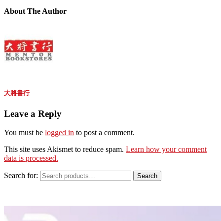
About The Author
大將書行
Leave a Reply
You must be
logged in
to post a comment.
This site uses Akismet to reduce spam.
Learn how your comment
data is processed.
Search for:
Search