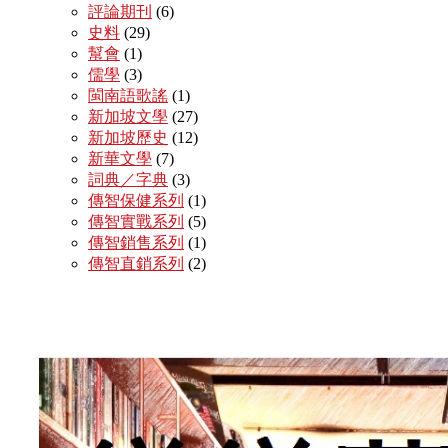
評論期刊
(6)
史料
(29)
幫會
(1)
儒學
(3)
閩南語歌謠
(1)
新加坡文學
(27)
新加坡歷史
(12)
新華文學
(7)
詞典／字典
(3)
傳智保健系列
(1)
傳智實戰系列
(5)
傳智銷售系列
(1)
傳智直銷系列
(2)