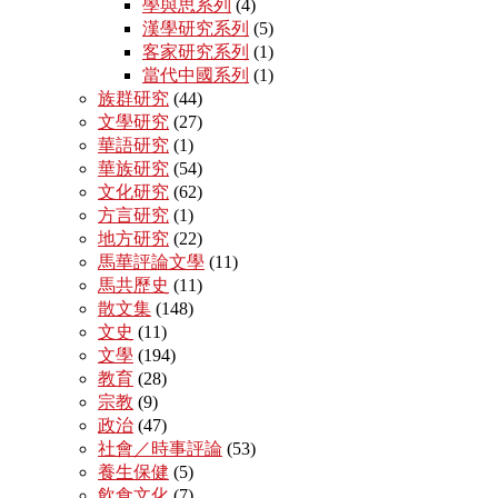
學與思系列
(4)
漢學研究系列
(5)
客家研究系列
(1)
當代中國系列
(1)
族群研究
(44)
文學研究
(27)
華語研究
(1)
華族研究
(54)
文化研究
(62)
方言研究
(1)
地方研究
(22)
馬華評論文學
(11)
馬共歷史
(11)
散文集
(148)
文史
(11)
文學
(194)
教育
(28)
宗教
(9)
政治
(47)
社會／時事評論
(53)
養生保健
(5)
飲食文化
(7)