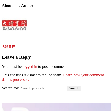
About The Author
大將書行
Leave a Reply
You must be
logged in
to post a comment.
This site uses Akismet to reduce spam.
Learn how your comment
data is processed.
Search for:
Search