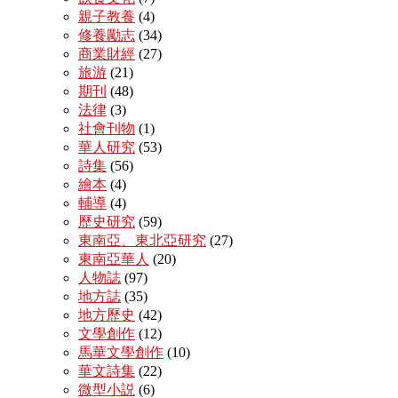
親子教養
(4)
修養勵志
(34)
商業財經
(27)
旅游
(21)
期刊
(48)
法律
(3)
社會刊物
(1)
華人研究
(53)
詩集
(56)
繪本
(4)
輔導
(4)
歷史研究
(59)
東南亞、東北亞研究
(27)
東南亞華人
(20)
人物誌
(97)
地方誌
(35)
地方歷史
(42)
文學創作
(12)
馬華文學創作
(10)
華文詩集
(22)
微型小説
(6)