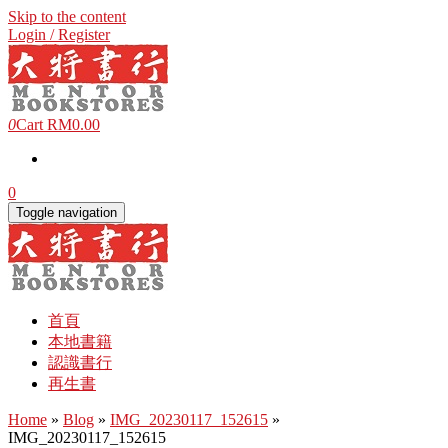
Skip to the content
Login / Register
0
Cart
RM0.00
0
Toggle navigation
首頁
本地書籍
認識書行
再生書
Home
»
Blog
»
IMG_20230117_152615
»
IMG_20230117_152615