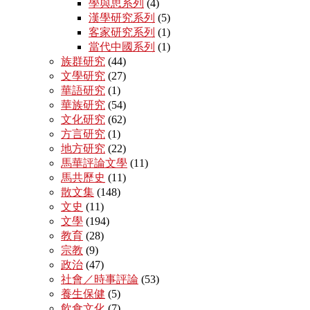
學與思系列
(4)
漢學研究系列
(5)
客家研究系列
(1)
當代中國系列
(1)
族群研究
(44)
文學研究
(27)
華語研究
(1)
華族研究
(54)
文化研究
(62)
方言研究
(1)
地方研究
(22)
馬華評論文學
(11)
馬共歷史
(11)
散文集
(148)
文史
(11)
文學
(194)
教育
(28)
宗教
(9)
政治
(47)
社會／時事評論
(53)
養生保健
(5)
飲食文化
(7)