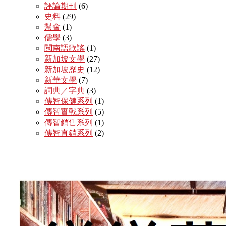
評論期刊
(6)
史料
(29)
幫會
(1)
儒學
(3)
閩南語歌謠
(1)
新加坡文學
(27)
新加坡歷史
(12)
新華文學
(7)
詞典／字典
(3)
傳智保健系列
(1)
傳智實戰系列
(5)
傳智銷售系列
(1)
傳智直銷系列
(2)