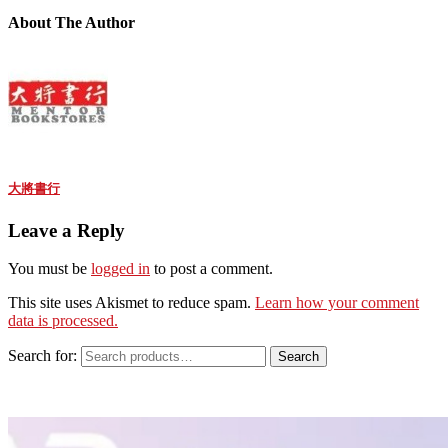
About The Author
大將書行
Leave a Reply
You must be
logged in
to post a comment.
This site uses Akismet to reduce spam.
Learn how your comment
data is processed.
Search for:
Search