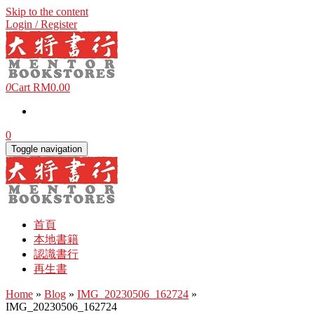
Skip to the content
Login / Register
0
Cart
RM0.00
0
Toggle navigation
首頁
本地書籍
認識書行
再生書
Home
»
Blog
»
IMG_20230506_162724
»
IMG_20230506_162724