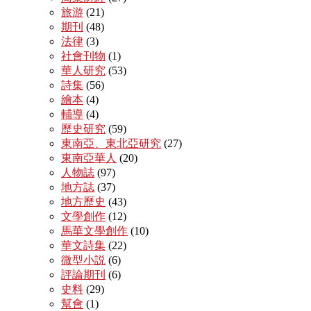
旅游
(21)
期刊
(48)
法律
(3)
社會刊物
(1)
華人研究
(53)
詩集
(56)
繪本
(4)
輔導
(4)
歷史研究
(59)
東南亞、東北亞研究
(27)
東南亞華人
(20)
人物誌
(97)
地方誌
(37)
地方歷史
(43)
文學創作
(12)
馬華文學創作
(10)
華文詩集
(22)
微型小説
(6)
評論期刊
(6)
史料
(29)
幫會
(1)