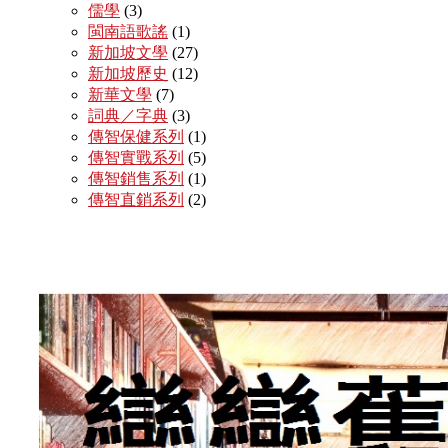
儒學
(3)
閩南語歌謠
(1)
新加坡文學
(27)
新加坡歷史
(12)
新華文學
(7)
詞典／字典
(3)
傳智保健系列
(1)
傳智實戰系列
(5)
傳智銷售系列
(1)
傳智直銷系列
(2)