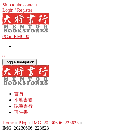
Skip to the content
Login / Register
0
Cart
RM0.00
0
Toggle navigation
首頁
本地書籍
認識書行
再生書
Home
»
Blog
»
IMG_20230606_223623
»
IMG_20230606_223623