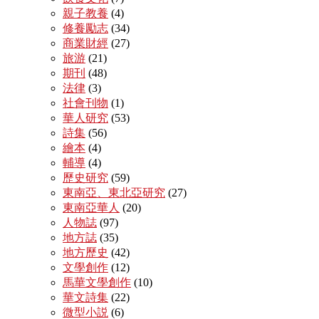
親子教養
(4)
修養勵志
(34)
商業財經
(27)
旅游
(21)
期刊
(48)
法律
(3)
社會刊物
(1)
華人研究
(53)
詩集
(56)
繪本
(4)
輔導
(4)
歷史研究
(59)
東南亞、東北亞研究
(27)
東南亞華人
(20)
人物誌
(97)
地方誌
(35)
地方歷史
(42)
文學創作
(12)
馬華文學創作
(10)
華文詩集
(22)
微型小説
(6)