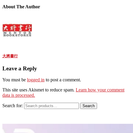
About The Author
大將書行
Leave a Reply
You must be
logged in
to post a comment.
This site uses Akismet to reduce spam.
Learn how your comment
data is processed.
Search for:
Search