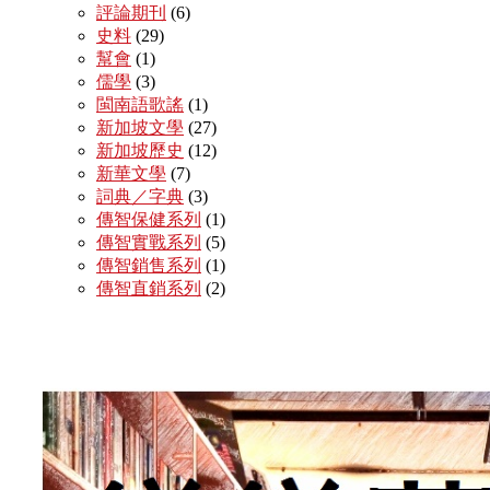
評論期刊
(6)
史料
(29)
幫會
(1)
儒學
(3)
閩南語歌謠
(1)
新加坡文學
(27)
新加坡歷史
(12)
新華文學
(7)
詞典／字典
(3)
傳智保健系列
(1)
傳智實戰系列
(5)
傳智銷售系列
(1)
傳智直銷系列
(2)