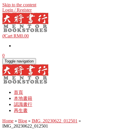
Skip to the content
Login / Register
0
Cart
RM0.00
0
Toggle navigation
首頁
本地書籍
認識書行
再生書
Home
»
Blog
»
IMG_20230622_012501
»
IMG_20230622_012501