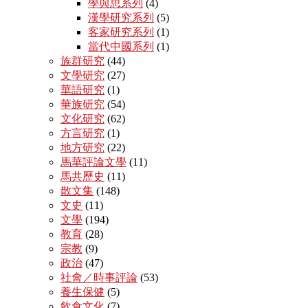
學與思系列
(4)
漢學研究系列
(5)
客家研究系列
(1)
當代中國系列
(1)
族群研究
(44)
文學研究
(27)
華語研究
(1)
華族研究
(54)
文化研究
(62)
方言研究
(1)
地方研究
(22)
馬華評論文學
(11)
馬共歷史
(11)
散文集
(148)
文史
(11)
文學
(194)
教育
(28)
宗教
(9)
政治
(47)
社會／時事評論
(53)
養生保健
(5)
飲食文化
(7)