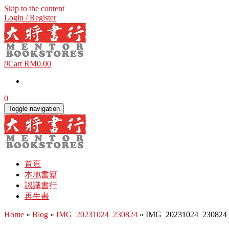
Skip to the content
Login / Register
0
Cart
RM0.00
0
Toggle navigation
首頁
本地書籍
認識書行
再生書
Home
»
Blog
»
IMG_20231024_230824
» IMG_20231024_230824