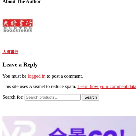
About The Author
大將書行
Leave a Reply
You must be
logged in
to post a comment.
This site uses Akismet to reduce spam.
Learn how your comment data 
Search for:
Search