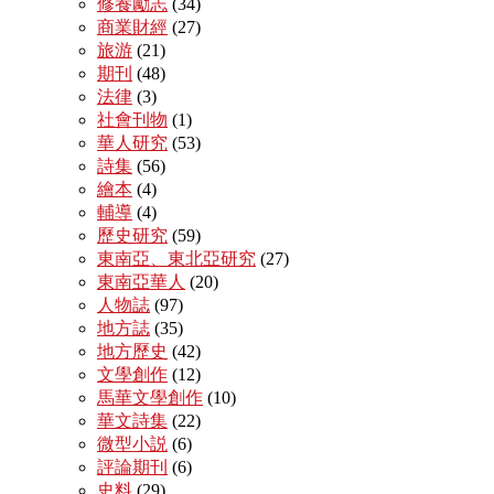
修養勵志
(34)
商業財經
(27)
旅游
(21)
期刊
(48)
法律
(3)
社會刊物
(1)
華人研究
(53)
詩集
(56)
繪本
(4)
輔導
(4)
歷史研究
(59)
東南亞、東北亞研究
(27)
東南亞華人
(20)
人物誌
(97)
地方誌
(35)
地方歷史
(42)
文學創作
(12)
馬華文學創作
(10)
華文詩集
(22)
微型小説
(6)
評論期刊
(6)
史料
(29)