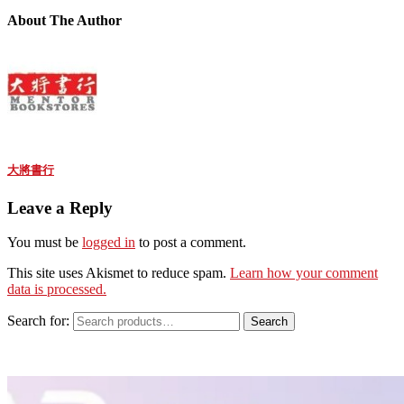
About The Author
大將書行
Leave a Reply
You must be
logged in
to post a comment.
This site uses Akismet to reduce spam.
Learn how your comment
data is processed.
Search for:
Search