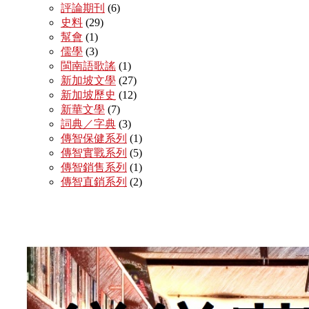
評論期刊
(6)
史料
(29)
幫會
(1)
儒學
(3)
閩南語歌謠
(1)
新加坡文學
(27)
新加坡歷史
(12)
新華文學
(7)
詞典／字典
(3)
傳智保健系列
(1)
傳智實戰系列
(5)
傳智銷售系列
(1)
傳智直銷系列
(2)