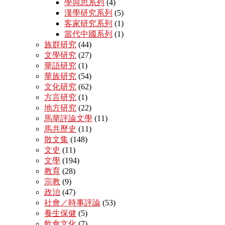
學與思系列
(4)
漢學研究系列
(5)
客家研究系列
(1)
當代中國系列
(1)
族群研究
(44)
文學研究
(27)
華語研究
(1)
華族研究
(54)
文化研究
(62)
方言研究
(1)
地方研究
(22)
馬華評論文學
(11)
馬共歷史
(11)
散文集
(148)
文史
(11)
文學
(194)
教育
(28)
宗教
(9)
政治
(47)
社會／時事評論
(53)
養生保健
(5)
飲食文化
(7)