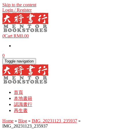
Skip to the content
Login / Register
0
Cart
RM0.00
0
Toggle navigation
首頁
本地書籍
認識書行
再生書
Home
»
Blog
»
IMG_20231123_235937
»
IMG_20231123_235937